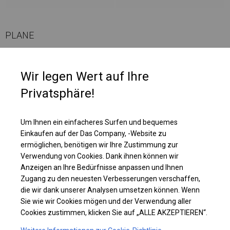
PLANE
Die Plane eignet sich perfekt für die Organisation von Outdoor-Events,
Wir legen Wert auf Ihre
Banketten oder Festivals. Sie ist ein idealer Schutz für Catering und
geladene Gäste bei Hochzeiten, Kommunionen, Picknicks und anderen
Privatsphäre!
besonderen Anlässen. Es kann auch als Pavillon, Garten- oder
Terrassenzelt verwendet werden. Das Zelt kann auch als Gewerbefläche
und zusätzlicher Platz in Ihren Räumlichkeiten genutzt werden.
Um Ihnen ein einfacheres Surfen und bequemes
Einkaufen auf der Das Company, -Website zu
ermöglichen, benötigen wir Ihre Zustimmung zur
Einzelheiten ansehen
Verwendung von Cookies. Dank ihnen können wir
Anzeigen an Ihre Bedürfnisse anpassen und Ihnen
Zugang zu den neuesten Verbesserungen verschaffen,
Plane ändern
die wir dank unserer Analysen umsetzen können. Wenn
Sie wie wir Cookies mögen und der Verwendung aller
Cookies zustimmen, klicken Sie auf „ALLE AKZEPTIEREN“.