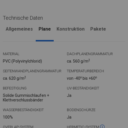
Technische Daten
Allgemeines
Plane
Konstruktion
Pakete
MATERIAL
DACHPLANENGRAMMATUR
2
PVC (Polyvinylchlorid)
ca. 560 g/m
SEITENWANDPLANENGRAMMATUR
TEMPERATURBEREICH
2
o
o
ca. 620 g/m
von -40
bis +60
BEFESTIGUNG
UV-BESTÄNDIGKEIT
Solide Gummischlaufen +
Ja
Klettverschlussbänder
WASSERBESTÄNDIGKEIT
BODENSCHÜRZE
100%
Ja
OVERLAP-SYSTEM
HERMETIC-SYSTEM