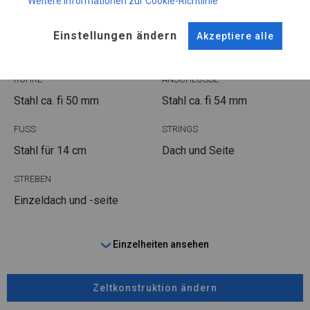
Weitere Informationen zur Cookie-Richtlinie
KONSTRUKTION
POLAR
Einstellungen ändern
Akzeptiere alle
ROHRE
ANSCHLÜSSE
Stahl ca.
fi 50 mm
Stahl ca.
fi 54 mm
FUSS
STRINGS
Stahl
für 14 cm
Dach und Seite
STREBEN
Einzeldach und -seite
Einzelheiten ansehen
Zeltkonstruktion ändern