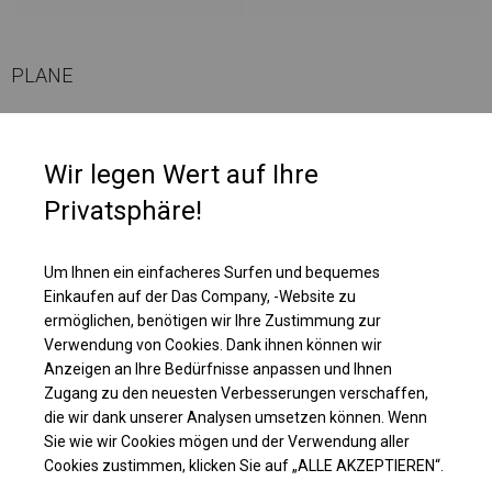
PLANE
Każda ze ścian jest wyposażona we wbudowaną siatkę przepuszczającą
powietrze. Nad każdym z takich siateczkowych okien znajduje się roleta,
Wir legen Wert auf Ihre
która na całej długości posiada rzepy. Rzepy te, po rozwinięciu rolety
Privatsphäre!
idealnie przylegają do ścianki, tworząc zamkniętą całość. Dlatego
namioty z takimi ściankami można wykorzystywać w dwojaki sposób - i
jako namioty imprezowe czy ogrodowe, ustawiając w środku stoliki i
Um Ihnen ein einfacheres Surfen und bequemes
krzesła, i jako składziki do magazynowania.
Einkaufen auf der Das Company, -Website zu
ermöglichen, benötigen wir Ihre Zustimmung zur
Einzelheiten ansehen
Verwendung von Cookies. Dank ihnen können wir
Anzeigen an Ihre Bedürfnisse anpassen und Ihnen
Zugang zu den neuesten Verbesserungen verschaffen,
Plane ändern
die wir dank unserer Analysen umsetzen können. Wenn
Sie wie wir Cookies mögen und der Verwendung aller
Cookies zustimmen, klicken Sie auf „ALLE AKZEPTIEREN“.