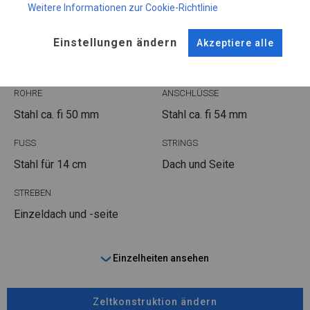
Weitere Informationen zur Cookie-Richtlinie
KONSTRUKTION
Einstellungen ändern
Akzeptiere alle
POLAR
ROHRE
ANSCHLÜSSE
Stahl ca.
fi 50 mm
Stahl ca.
fi 54 mm
FUSS
STRINGS
Stahl
für 14 cm
Dach und Seite
STREBEN
Einzeldach und -seite
Einzelheiten ansehen
Zeltkonstruktion ändern