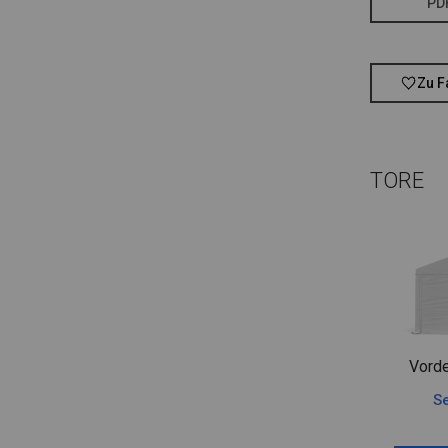
PD
Zu F
TORE
Vorde
Se