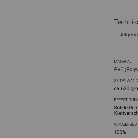
Technis
Allgem
MATERIAL
PVC (Polyvi
SEITENWAN
ca. 620 g/
BEFESTIGUN
Solide Gum
Klettversc
WASSERBEST
100%