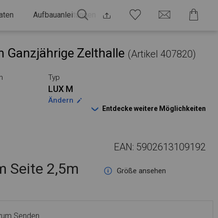
aten
Aufbauanleitungen
 Ganzjährige Zelthalle
(Artikel 407820)
n
Typ
LUX M
Ändern
Entdecke weitere Möglichkeiten
EAN: 5902613109192
 Seite 2,5m
Größe ansehen
 zum Senden