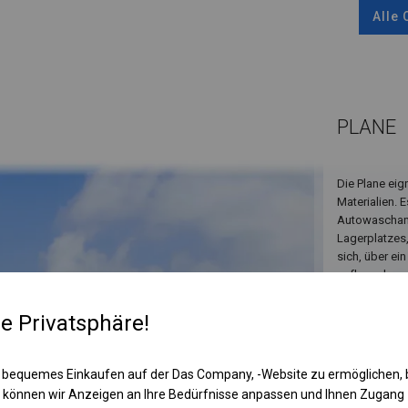
Alle
PLANE
Die Plane eig
Materialien. 
Autowaschanl
Lagerplatzes,
sich, über ei
aufbewahren
re Privatsphäre!
 bequemes Einkaufen auf der Das Company, -Website zu ermöglichen, 
 können wir Anzeigen an Ihre Bedürfnisse anpassen und Ihnen Zugan