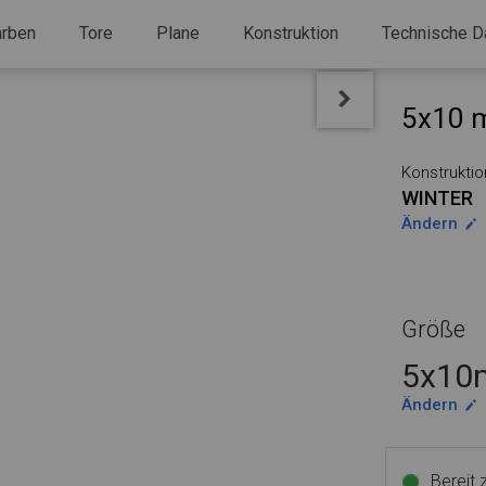
arben
Tore
Plane
Konstruktion
Technische D
5x10 m
Konstruktio
WINTER
Ändern
Größe
5x10m
Ändern
Bereit