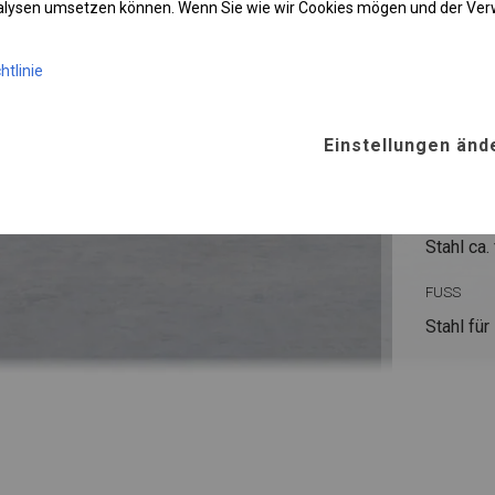
nalysen umsetzen können. Wenn Sie wie wir Cookies mögen und der Ve
htlinie
KONST
WINTE
Einstellungen änd
ROHRE
Stahl ca.
FUSS
Stahl
für