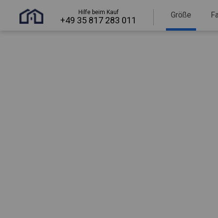
Hilfe beim Kauf
Größe
F
+49 35 817 283 011