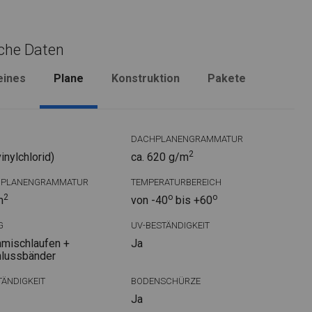
che Daten
eines
Plane
Konstruktion
Pakete
DACHPLANENGRAMMATUR
2
nylchlorid)
ca. 620 g/m
DPLANENGRAMMATUR
TEMPERATURBEREICH
2
o
o
m
von -40
bis +60
G
UV-BESTÄNDIGKEIT
mischlaufen +
Ja
hlussbänder
ÄNDIGKEIT
BODENSCHÜRZE
Ja