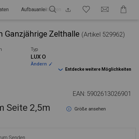
aten
Aufbauanleitungen
 Ganzjährige Zelthalle
(Artikel 529962)
n
Typ
LUX O
Ändern
Entdecke weitere Möglichkeiten
EAN: 5902613026901
 Seite 2,5m
Größe ansehen
 zum Senden