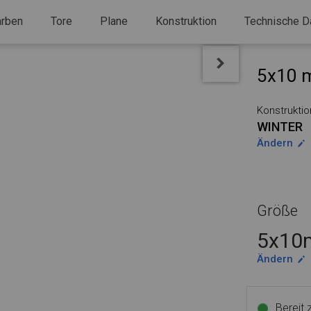
arben
Tore
Plane
Konstruktion
Technische D
5x10 m
Konstruktio
WINTER
Ändern
Größe
5x10m
Ändern
Bereit