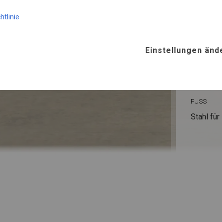
KONST
htlinie
WINTE
Einstellungen änd
ROHRE
Stahl ca.
FUSS
Stahl
für