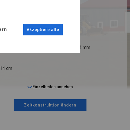
RUKTION
R
ern
Akzeptiere alle
ANSCHLÜSSE
fi 50 mm
Stahl ca.
fi 54 mm
 14 cm
Einzelheiten ansehen
Zeltkonstruktion ändern