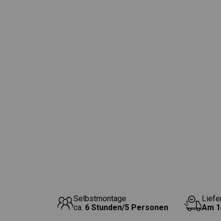
Selbstmontage
Liefe
ca.
6 Stunden/5 Personen
Am
1