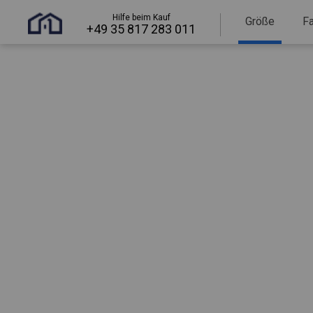
Hilfe beim Kauf
Größe
F
+49 35 817 283 011