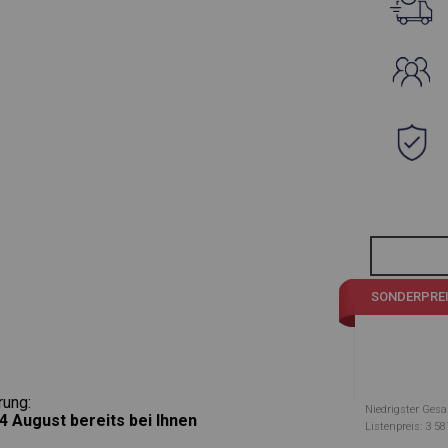
SONDERPRE
rung:
Niedrigster Gesa
4 August
bereits bei Ihnen
Listenpreis: 3 58