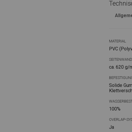
Technis
Allgem
MATERIAL
PVC (Polyvi
SEITENWAN
ca. 620 g/
BEFESTIGUN
Solide Gum
Klettversc
WASSERBEST
100%
OVERLAP-SY
Ja