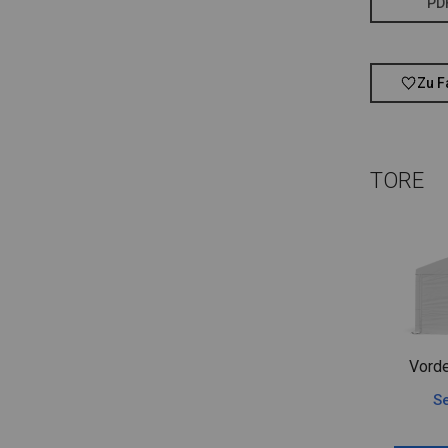
PD
Zu F
TORE
Vorde
Se