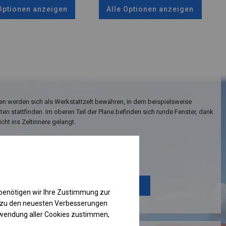
 Optionen anzeigen
Alle Optionen anzeigen
en werden sich als Werkstattzelt bewähren, in dem beispielsweise
en stattfinden. Im oberen Teil der Plane befinden sich runde Fenster, dank
cht ins Zeltinnere gelangt.
Einzelheiten ansehen
Plane ändern
benötigen wir Ihre Zustimmung zur
g zu den neuesten Verbesserungen
rwendung aller Cookies zustimmen,