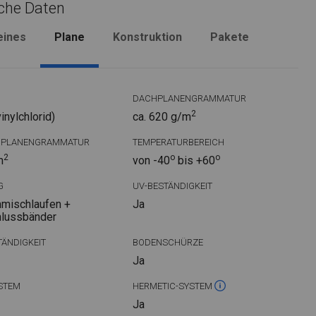
che Daten
eines
Plane
Konstruktion
Pakete
DACHPLANENGRAMMATUR
2
nylchlorid)
ca. 620 g/m
DPLANENGRAMMATUR
TEMPERATURBEREICH
2
o
o
m
von -40
bis +60
G
UV-BESTÄNDIGKEIT
mischlaufen +
Ja
hlussbänder
ÄNDIGKEIT
BODENSCHÜRZE
Ja
STEM
HERMETIC-SYSTEM
Ja