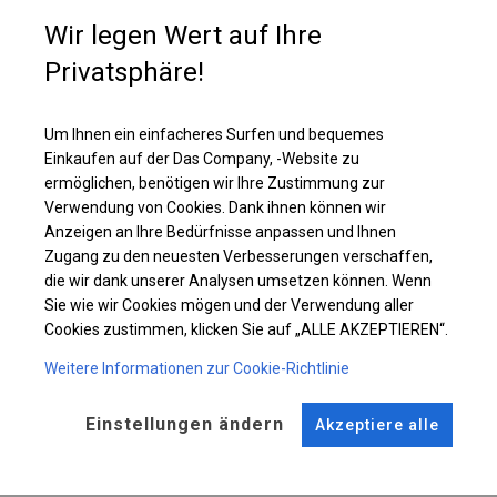
Wenn Sie einen zusätzlichen Restaurantraum haben möchten, der eine
Wir legen Wert auf Ihre
zusätzliche Heizung benötigt, ist die Wahl dieser Plane die beste. Im
Inneren können Sie Wärmestrahler oder andere Heizungen platzieren, die
Privatsphäre!
ihre Funktionen erfüllen.
Um Ihnen ein einfacheres Surfen und bequemes
Einzelheiten ansehen
Einkaufen auf der Das Company, -Website zu
ermöglichen, benötigen wir Ihre Zustimmung zur
Verwendung von Cookies. Dank ihnen können wir
Plane ändern
Anzeigen an Ihre Bedürfnisse anpassen und Ihnen
Zugang zu den neuesten Verbesserungen verschaffen,
die wir dank unserer Analysen umsetzen können. Wenn
Sie wie wir Cookies mögen und der Verwendung aller
KONSTRUKTION
Cookies zustimmen, klicken Sie auf „ALLE AKZEPTIEREN“.
WINTER
Weitere Informationen zur Cookie-Richtlinie
Einstellungen ändern
Akzeptiere alle
ROHRE
ANSCHLÜSSE
Stahl ca.
fi 50 mm
Stahl ca.
fi 54 mm