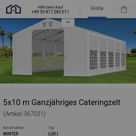
Hilfe beim Kauf
Größe
Farben
+49 35 817 283 011
5x10 m Ganzjähriges Cateringzelt
(Artikel 367031)
Konstruktion
Typ
WINTER
LUX I