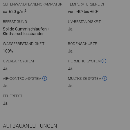
SEITENWANDPLANENGRAMMATUR
TEMPERATURBEREICH
2
o
o
ca. 620 g/m
von -40
bis +60
BEFESTIGUNG
UV-BESTÄNDIGKEIT
Solide Gummischlaufen +
Ja
Klettverschlussbänder
WASSERBESTÄNDIGKEIT
BODENSCHÜRZE
100%
Ja
OVERLAP-SYSTEM
HERMETIC-SYSTEM
Ja
Ja
AIR-CONTROL-SYSTEM
MULTI-SIZE SYSTEM
Ja
Ja
FEUERFEST
Ja
AUFBAUANLEITUNGEN