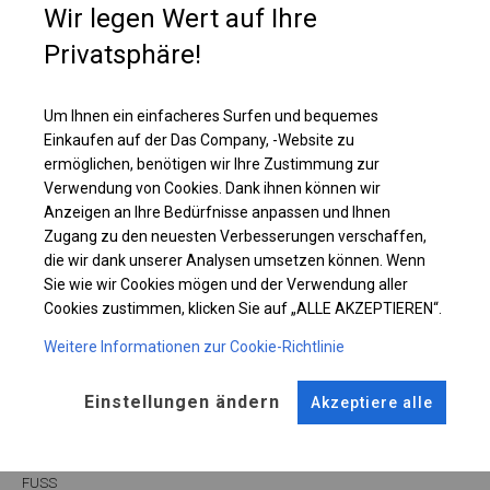
Wir legen Wert auf Ihre
Lagerzelt nachzudenken, in dem Sie Ihre Materialien sicher aufbewahren
können.
Privatsphäre!
Einzelheiten ansehen
Um Ihnen ein einfacheres Surfen und bequemes
Einkaufen auf der Das Company, -Website zu
ermöglichen, benötigen wir Ihre Zustimmung zur
Plane ändern
Verwendung von Cookies. Dank ihnen können wir
Anzeigen an Ihre Bedürfnisse anpassen und Ihnen
Zugang zu den neuesten Verbesserungen verschaffen,
die wir dank unserer Analysen umsetzen können. Wenn
KONSTRUKTION
Sie wie wir Cookies mögen und der Verwendung aller
Cookies zustimmen, klicken Sie auf „ALLE AKZEPTIEREN“.
SUMMER
Weitere Informationen zur Cookie-Richtlinie
Einstellungen ändern
Akzeptiere alle
ROHRE
ANSCHLÜSSE
Stahl ca.
fi 38 mm
Stahl ca.
fi 42 mm
FUSS