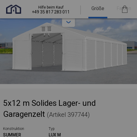
Hilfe beim Kauf
Größe
Farben
+49 35 817 283 011
5x12 m Solides Lager- und
Garagenzelt
(Artikel 397744)
Konstruktion
Typ
SUMMER
LUX M