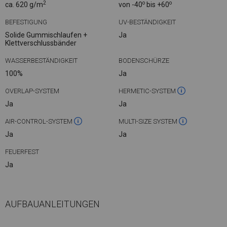
2
o
o
ca. 620 g/m
von -40
bis +60
BEFESTIGUNG
UV-BESTÄNDIGKEIT
Solide Gummischlaufen +
Ja
Klettverschlussbänder
WASSERBESTÄNDIGKEIT
BODENSCHÜRZE
100%
Ja
OVERLAP-SYSTEM
HERMETIC-SYSTEM
Ja
Ja
AIR-CONTROL-SYSTEM
MULTI-SIZE SYSTEM
Ja
Ja
FEUERFEST
Ja
AUFBAUANLEITUNGEN