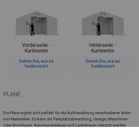
Vorderseite -
Hinterseite -
Kurtinentor
Kurtinentor
Sehen Sie, wie es
Sehen Sie, wie es
funktioniert
funktioniert
PLANE
Die Plane eignet sich perfekt für die Aufbewahrung verschiedener Arten
von Materialien. Es kann als Parkplatzüberachung, Garage, Maschinen-
oder Bootslager, Autowaschanlage und Lackierraum genutzt werden.
Wenn sich in der Nähe des Lagerplatzes, an dem Sie das Zelt aufstellen
möchten, Feuerquellen befinden, lohnt es sich, über ein feuerfestes