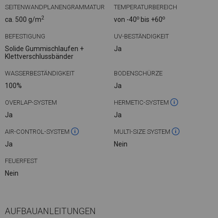
SEITENWANDPLANENGRAMMATUR
TEMPERATURBEREICH
2
o
o
ca. 500 g/m
von -40
bis +60
BEFESTIGUNG
UV-BESTÄNDIGKEIT
Solide Gummischlaufen +
Ja
Klettverschlussbänder
WASSERBESTÄNDIGKEIT
BODENSCHÜRZE
100%
Ja
OVERLAP-SYSTEM
HERMETIC-SYSTEM
Ja
Ja
AIR-CONTROL-SYSTEM
MULTI-SIZE SYSTEM
Ja
Nein
FEUERFEST
Nein
AUFBAUANLEITUNGEN