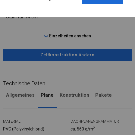
FUSS
Stahl
für 14 cm
Einzelheiten ansehen
Zeltkonstruktion ändern
Technische Daten
Allgemeines
Plane
Konstruktion
Pakete
MATERIAL
DACHPLANENGRAMMATUR
2
PVC (Polyvinylchlorid)
ca. 560 g/m