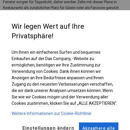
Fenster sorgen für Tageslicht, daher werden Zelte mit dieser Plane in
Restaurants als zusätzlicher Platz für Gäste oder als Fanzone genutzt.
Diese Art der Plane macht die Nutzung des Zeltes komfortabel und auch
bei vollständig geschlossenem Zelt möglich.
Wir legen Wert auf Ihre
Privatsphäre!
Einzelheiten ansehen
Um Ihnen ein einfacheres Surfen und bequemes
Plane ändern
Einkaufen auf der Das Company, -Website zu
ermöglichen, benötigen wir Ihre Zustimmung zur
Verwendung von Cookies. Dank ihnen können wir
Anzeigen an Ihre Bedürfnisse anpassen und Ihnen
KONSTRUKTION
Zugang zu den neuesten Verbesserungen verschaffen,
die wir dank unserer Analysen umsetzen können. Wenn
WINTER
Sie wie wir Cookies mögen und der Verwendung aller
Cookies zustimmen, klicken Sie auf „ALLE AKZEPTIEREN“.
Weitere Informationen zur Cookie-Richtlinie
ROHRE
ANSCHLÜSSE
Stahl ca.
fi 50 mm
Stahl ca.
fi 54 mm
Einstellungen ändern
Akzeptiere alle