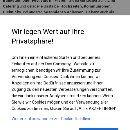
Banketten oder Festivals im Freien
. Sie ist ein idealer Schutz für
Catering
und geladene Gäste bei
Hochzeiten, Kommunionen,
Picknicks
und anderen
besonderen Anlässen
. Es kann auch als
Pavillon, Gartenzelt verwendet werden
oder
terrassenförmig
. Das
Zelt kann auch als
Gewerbefläche
und
Zusatzfläche
in Ihren
Räumlichkeiten genutzt werden.
Wir legen Wert auf Ihre
Privatsphäre!
Einzelheiten ansehen
Um Ihnen ein einfacheres Surfen und bequemes
Einkaufen auf der Das Company, -Website zu
Plane ändern
ermöglichen, benötigen wir Ihre Zustimmung zur
Verwendung von Cookies. Dank ihnen können wir
Anzeigen an Ihre Bedürfnisse anpassen und Ihnen
Zugang zu den neuesten Verbesserungen verschaffen,
KONSTRUKTION
die wir dank unserer Analysen umsetzen können. Wenn
Sie wie wir Cookies mögen und der Verwendung aller
WINTER
Cookies zustimmen, klicken Sie auf „ALLE AKZEPTIEREN“.
Weitere Informationen zur Cookie-Richtlinie
ROHRE
ANSCHLÜSSE