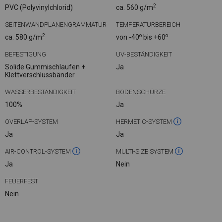
2
PVC (Polyvinylchlorid)
ca. 560 g/m
SEITENWANDPLANENGRAMMATUR
TEMPERATURBEREICH
2
o
o
ca. 580 g/m
von -40
bis +60
BEFESTIGUNG
UV-BESTÄNDIGKEIT
Solide Gummischlaufen +
Ja
Klettverschlussbänder
WASSERBESTÄNDIGKEIT
BODENSCHÜRZE
100%
Ja
OVERLAP-SYSTEM
HERMETIC-SYSTEM
Ja
Ja
AIR-CONTROL-SYSTEM
MULTI-SIZE SYSTEM
Ja
Nein
FEUERFEST
Nein