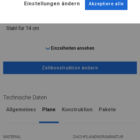
Einstellungen ändern
Akzeptiere alle
Stahl ca.
fi 50 mm
Stahl ca.
fi 54 mm
FUSS
Stahl
für 14 cm
Einzelheiten ansehen
Zeltkonstruktion ändern
Technische Daten
Allgemeines
Plane
Konstruktion
Pakete
MATERIAL
DACHPLANENGRAMMATUR