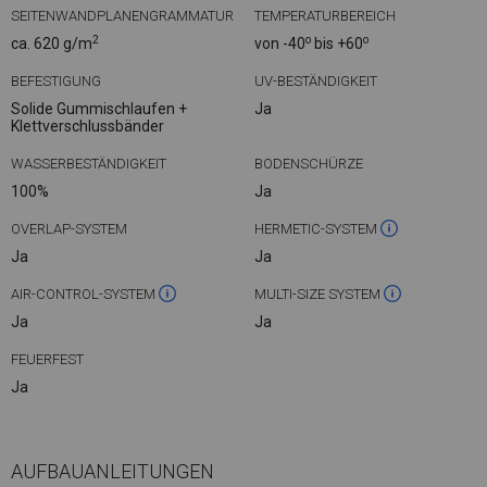
SEITENWANDPLANENGRAMMATUR
TEMPERATURBEREICH
2
o
o
ca. 620 g/m
von -40
bis +60
BEFESTIGUNG
UV-BESTÄNDIGKEIT
Solide Gummischlaufen +
Ja
Klettverschlussbänder
WASSERBESTÄNDIGKEIT
BODENSCHÜRZE
100%
Ja
OVERLAP-SYSTEM
HERMETIC-SYSTEM
Ja
Ja
AIR-CONTROL-SYSTEM
MULTI-SIZE SYSTEM
Ja
Ja
FEUERFEST
Ja
AUFBAUANLEITUNGEN