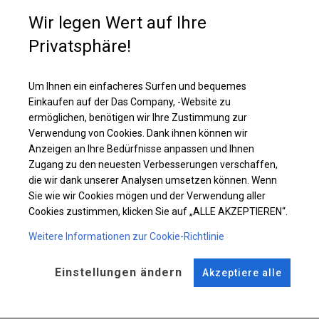
Wenn Sie einen zusätzlichen Restaurantraum haben möchten, der eine
Wir legen Wert auf Ihre
zusätzliche Heizung benötigt, ist die Wahl dieser Plane die beste. Im
Inneren können Sie Wärmestrahler oder andere Heizungen platzieren, die
Privatsphäre!
ihre Funktionen erfüllen.
Um Ihnen ein einfacheres Surfen und bequemes
Einzelheiten ansehen
Einkaufen auf der Das Company, -Website zu
ermöglichen, benötigen wir Ihre Zustimmung zur
Verwendung von Cookies. Dank ihnen können wir
Plane ändern
Anzeigen an Ihre Bedürfnisse anpassen und Ihnen
Zugang zu den neuesten Verbesserungen verschaffen,
die wir dank unserer Analysen umsetzen können. Wenn
Sie wie wir Cookies mögen und der Verwendung aller
KONSTRUKTION
Cookies zustimmen, klicken Sie auf „ALLE AKZEPTIEREN“.
WINTER
Weitere Informationen zur Cookie-Richtlinie
Einstellungen ändern
Akzeptiere alle
ROHRE
ANSCHLÜSSE
Stahl ca.
fi 50 mm
Stahl ca.
fi 54 mm