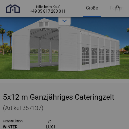
Hilfe beim Kauf
Größe
Farben
+49 35 817 283 011
5x12 m Ganzjähriges Cateringzelt
(Artikel 367137)
Konstruktion
Typ
WINTER
LUX I