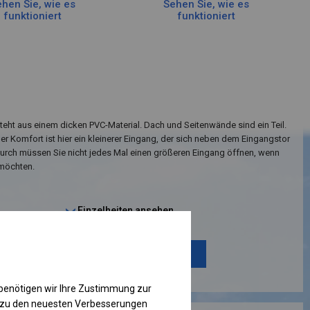
hen Sie, wie es
Sehen Sie, wie es
funktioniert
funktioniert
teht aus einem dicken PVC-Material. Dach und Seitenwände sind ein Teil.
her Komfort ist hier ein kleinerer Eingang, der sich neben dem Eingangstor
durch müssen Sie nicht jedes Mal einen größeren Eingang öffnen, wenn
 möchten.
Einzelheiten ansehen
Plane ändern
benötigen wir Ihre Zustimmung zur
g zu den neuesten Verbesserungen