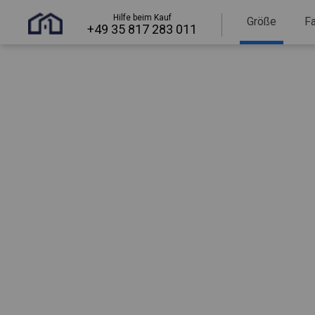
Hilfe beim Kauf
Größe
F
+49 35 817 283 011