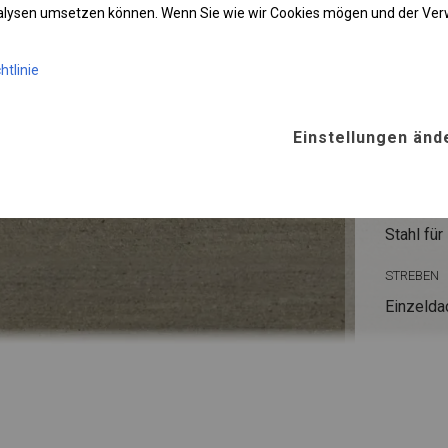
nalysen umsetzen können. Wenn Sie wie wir Cookies mögen und der Ve
KONST
POLAR
htlinie
ROHRE
Einstellungen änd
Stahl ca.
FUSS
Stahl
für
STREBEN
Einzelda