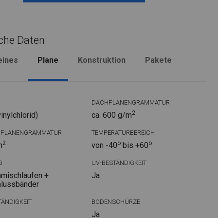
che Daten
eines
Plane
Konstruktion
Pakete
DACHPLANENGRAMMATUR
2
nylchlorid)
ca. 600 g/m
DPLANENGRAMMATUR
TEMPERATURBEREICH
2
o
o
m
von -40
bis +60
G
UV-BESTÄNDIGKEIT
mischlaufen +
Ja
hlussbänder
ÄNDIGKEIT
BODENSCHÜRZE
Ja