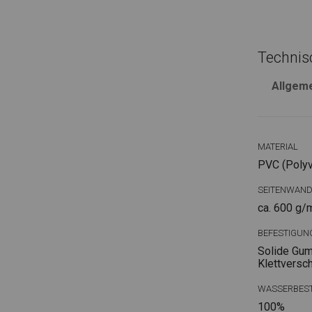
Technis
Allgem
MATERIAL
PVC (Polyvi
SEITENWAN
ca. 600 g/
BEFESTIGUN
Solide Gum
Klettversc
WASSERBEST
100%