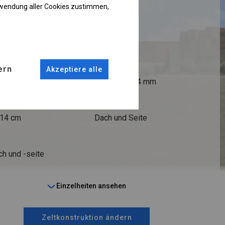
rwendung aller Cookies zustimmen,
RUKTION
ANSCHLÜSSE
ern
Akzeptiere alle
fi 50 mm
Stahl ca.
fi 54 mm
STRINGS
 14 cm
Dach und Seite
ch und -seite
Einzelheiten ansehen
Zeltkonstruktion ändern