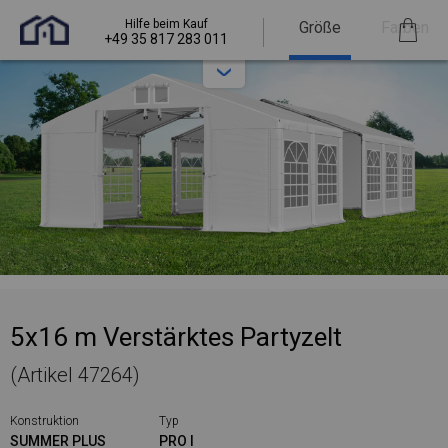
Hilfe beim Kauf
Größe
Farben
+49 35 817 283 011
5x16 m Verstärktes Partyzelt
(Artikel 47264)
Konstruktion
Typ
SUMMER PLUS
PRO I