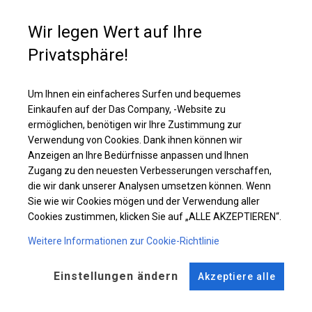
Einzelheiten ansehen
Wir legen Wert auf Ihre
Privatsphäre!
Plane ändern
Um Ihnen ein einfacheres Surfen und bequemes
Einkaufen auf der Das Company, -Website zu
ermöglichen, benötigen wir Ihre Zustimmung zur
KONSTRUKTION
Verwendung von Cookies. Dank ihnen können wir
Anzeigen an Ihre Bedürfnisse anpassen und Ihnen
SUMMER PLUS
Zugang zu den neuesten Verbesserungen verschaffen,
die wir dank unserer Analysen umsetzen können. Wenn
Sie wie wir Cookies mögen und der Verwendung aller
ROHRE
ANSCHLÜSSE
Cookies zustimmen, klicken Sie auf „ALLE AKZEPTIEREN“.
Stahl ca.
fi 38 mm
Stahl ca.
fi 42 mm
Weitere Informationen zur Cookie-Richtlinie
FUSS
Einstellungen ändern
Akzeptiere alle
Stahl
fi 9 cm