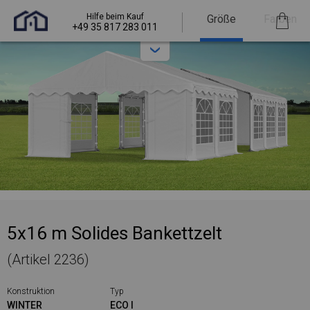
Hilfe beim Kauf
Größe
Farben
+49 35 817 283 011
5x16 m Solides Bankettzelt
(Artikel 2236)
Konstruktion
Typ
WINTER
ECO I