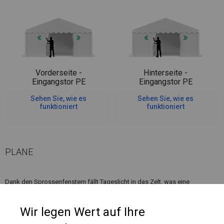
Vorderseite -
Hinterseite -
Eingangstor PE
Eingangstor PE
Sehen Sie, wie es
Sehen Sie, wie es
funktioniert
funktioniert
PLANE
Dank den Sprossenfenstern fällt Tageslicht in das Zelt, was eine
komfortable Nutzung bei verschiedenen Feiern oder beim Entspannen im
Freien ermöglicht.
Wir legen Wert auf Ihre