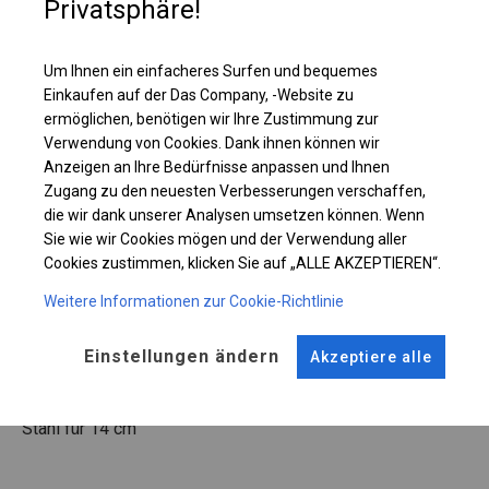
Privatsphäre!
Einzelheiten ansehen
Um Ihnen ein einfacheres Surfen und bequemes
Plane ändern
Einkaufen auf der Das Company, -Website zu
ermöglichen, benötigen wir Ihre Zustimmung zur
Verwendung von Cookies. Dank ihnen können wir
Anzeigen an Ihre Bedürfnisse anpassen und Ihnen
Zugang zu den neuesten Verbesserungen verschaffen,
KONSTRUKTION
die wir dank unserer Analysen umsetzen können. Wenn
Sie wie wir Cookies mögen und der Verwendung aller
WINTER
Cookies zustimmen, klicken Sie auf „ALLE AKZEPTIEREN“.
Weitere Informationen zur Cookie-Richtlinie
ROHRE
ANSCHLÜSSE
Stahl ca.
fi 50 mm
Stahl ca.
fi 54 mm
Einstellungen ändern
Akzeptiere alle
FUSS
Stahl
für 14 cm