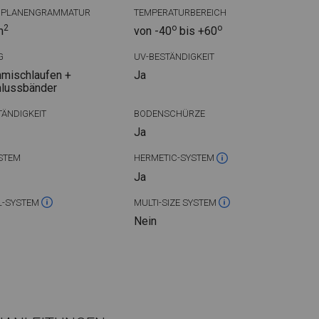
DPLANENGRAMMATUR
TEMPERATURBEREICH
2
o
o
m
von -40
bis +60
G
UV-BESTÄNDIGKEIT
mischlaufen +
Ja
hlussbänder
ÄNDIGKEIT
BODENSCHÜRZE
Ja
STEM
HERMETIC-SYSTEM
Ja
L-SYSTEM
MULTI-SIZE SYSTEM
Nein