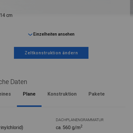
 14 cm
Einzelheiten ansehen
Zeltkonstruktion ändern
che Daten
eines
Plane
Konstruktion
Pakete
DACHPLANENGRAMMATUR
2
nylchlorid)
ca. 560 g/m