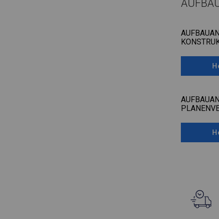
AUFBA
AUFBAUAN
KONSTRUK
H
AUFBAUAN
PLANENV
H