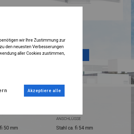
Einzelheiten ansehen
benötigen wir Ihre Zustimmung zur
g zu den neuesten Verbesserungen
rwendung aller Cookies zustimmen,
Plane ändern
RUKTION
ern
Akzeptiere alle
R
ANSCHLÜSSE
fi 50 mm
Stahl ca.
fi 54 mm