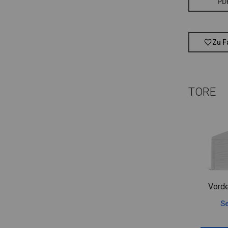
PD
Zu F
TORE
Vorde
Se