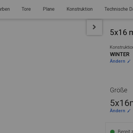
arben
Tore
Plane
Konstruktion
Technische D
5x16 m
Konstruktio
WINTER
Ändern
Größe
5x16m
Ändern
Bereit