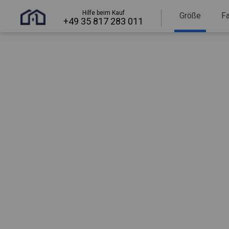
Hilfe beim Kauf
Größe
F
+49 35 817 283 011