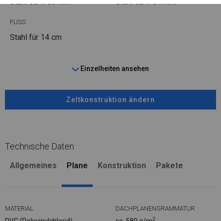
Stahl ca.
fi 50 mm
Stahl ca.
fi 54 mm
FUSS
Stahl
für 14 cm
Einzelheiten ansehen
Zeltkonstruktion ändern
Technische Daten
Allgemeines
Plane
Konstruktion
Pakete
MATERIAL
DACHPLANENGRAMMATUR
2