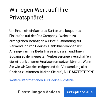
Dieser Zelttyp besteht aus einem segmentierten Dach und Wänden, die
mit großen Sprossenfenstern ausgestattet sind. Es ist eine gute Wahl,
Wir legen Wert auf Ihre
wenn wir häufig Veranstaltungen für unterschiedliche Gästeanzahl
organisieren. Dann können wir einmal ein kleineres Zelt aufstellen oder
Privatsphäre!
mehr Segmente hinzufügen, um mehr Platz zu schaffen.
Um Ihnen ein einfacheres Surfen und bequemes
Einzelheiten ansehen
Einkaufen auf der Das Company, -Website zu
ermöglichen, benötigen wir Ihre Zustimmung zur
Verwendung von Cookies. Dank ihnen können wir
Plane ändern
Anzeigen an Ihre Bedürfnisse anpassen und Ihnen
Zugang zu den neuesten Verbesserungen verschaffen,
die wir dank unserer Analysen umsetzen können. Wenn
Sie wie wir Cookies mögen und der Verwendung aller
Cookies zustimmen, klicken Sie auf „ALLE AKZEPTIEREN“.
KONSTRUKTION
Weitere Informationen zur Cookie-Richtlinie
WINTER
Einstellungen ändern
Akzeptiere alle
ROHRE
ANSCHLÜSSE