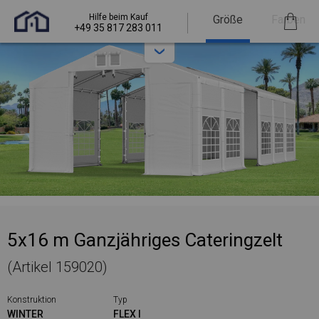
Hilfe beim Kauf
Größe
Farben
+49 35 817 283 011
5x16 m Ganzjähriges Cateringzelt
(Artikel 159020)
Konstruktion
Typ
WINTER
FLEX I