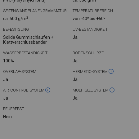
PVC (Polyvinylchlorid)
ca. 580 g/m
SEITENWANDPLANENGRAMMATUR
TEMPERATURBEREICH
2
o
o
ca. 500 g/m
von -40
bis +60
BEFESTIGUNG
UV-BESTÄNDIGKEIT
Solide Gummischlaufen +
Ja
Klettverschlussbänder
WASSERBESTÄNDIGKEIT
BODENSCHÜRZE
100%
Ja
OVERLAP-SYSTEM
HERMETIC-SYSTEM
Ja
Ja
AIR-CONTROL-SYSTEM
MULTI-SIZE SYSTEM
Ja
Ja
FEUERFEST
Nein