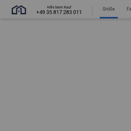
Hilfe beim Kauf
Größe
F
+49 35 817 283 011