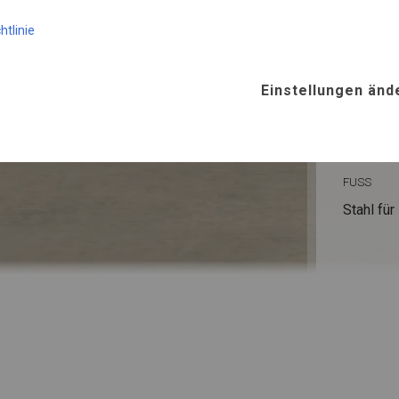
KONST
htlinie
WINTE
Einstellungen änd
ROHRE
Stahl ca.
FUSS
Stahl
für