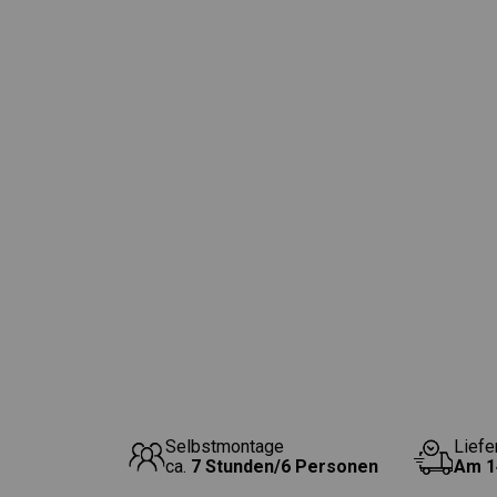
Selbstmontage
Liefe
ca.
7 Stunden/6 Personen
Am
1