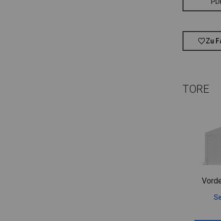
PD
Zu F
TORE
Vorde
Se