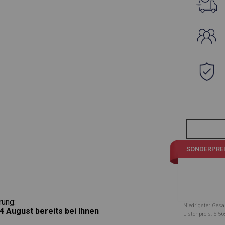
SONDERPRE
rung:
Niedrigster Gesa
4 August
bereits bei Ihnen
Listenpreis: 5 56