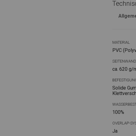
Technis
Allgem
MATERIAL
PVC (Polyvi
SEITENWAN
ca. 620 g/
BEFESTIGUN
Solide Gum
Klettversc
WASSERBEST
100%
OVERLAP-SY
Ja