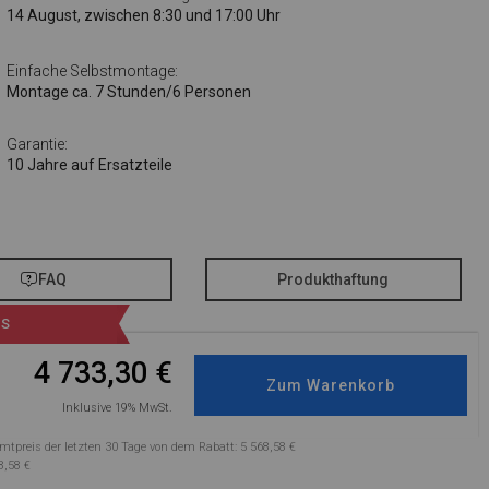
14 August, zwischen 8:30 und 17:00 Uhr
Einfache Selbstmontage:
Montage ca. 7 Stunden/6 Personen
Garantie:
10 Jahre auf Ersatzteile
FAQ
Produkthaftung
IS
4 733,30
€
Inklusive 19% MwSt.
mtpreis der letzten 30 Tage von dem Rabatt: 5 568,58 €
8,58 €