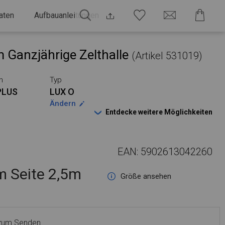
aten
Aufbauanleitungen
 Ganzjährige Zelthalle
(Artikel 531019)
n
Typ
PLUS
LUX O
Ändern
Entdecke weitere Möglichkeiten
EAN: 5902613042260
 Seite 2,5m
Größe ansehen
 zum Senden