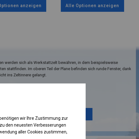
 Optionen anzeigen
Alle Optionen anzeigen
en werden sich als Werkstattzelt bewähren, in dem beispielsweise
en stattfinden. Im oberen Teil der Plane befinden sich runde Fenster, dank
cht ins Zeltinnere gelangt.
Einzelheiten ansehen
Plane ändern
benötigen wir Ihre Zustimmung zur
g zu den neuesten Verbesserungen
rwendung aller Cookies zustimmen,