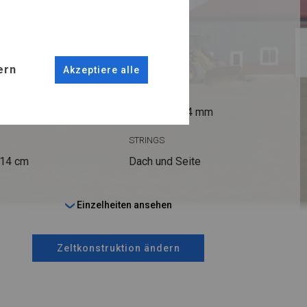
RUKTION
R PLUS
ern
Akzeptiere alle
ANSCHLÜSSE
fi 50 mm
Stahl ca.
fi 54 mm
STRINGS
 14 cm
Dach und Seite
Einzelheiten ansehen
Zeltkonstruktion ändern