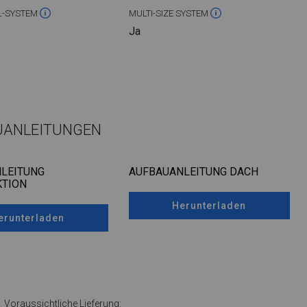
L-SYSTEM
MULTI-SIZE SYSTEM
Ja
UANLEITUNGEN
LEITUNG
AUFBAUANLEITUNG DACH
TION
Herunterladen
erunterladen
Voraussichtliche Lieferung: