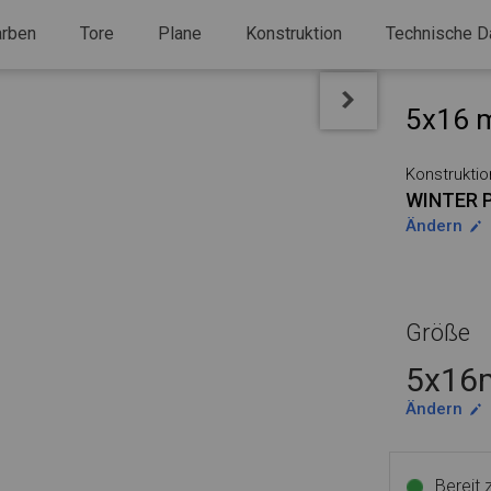
arben
Tore
Plane
Konstruktion
Technische D
5x16 m
Konstruktio
WINTER 
Ändern
Größe
5x16m
Ändern
Bereit