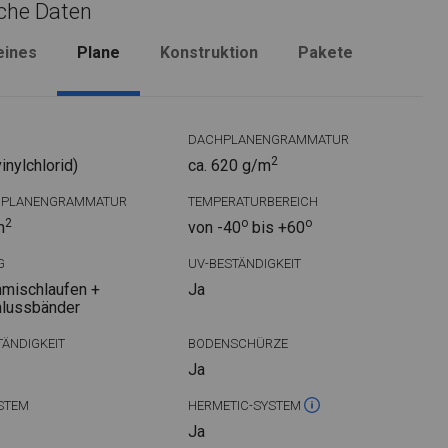
che Daten
eines
Plane
Konstruktion
Pakete
DACHPLANENGRAMMATUR
2
nylchlorid)
ca. 620 g/m
DPLANENGRAMMATUR
TEMPERATURBEREICH
2
o
o
m
von -40
bis +60
G
UV-BESTÄNDIGKEIT
mischlaufen +
Ja
hlussbänder
ÄNDIGKEIT
BODENSCHÜRZE
Ja
STEM
HERMETIC-SYSTEM
Ja