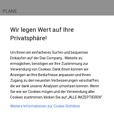
PLANE
Die einzelne Wand ist mit einem großen, vollständig transparenten Fenster
Wir legen Wert auf Ihre
ausgestattet. Ein solches Fenster erhellt den Innenraum des Zeltes sehr
Privatsphäre!
gut. Daher ist es die richtige Wahl, wenn wir möchten, dass unsere
Produkte oder Waren von außen gut sichtbar sind.
Um Ihnen ein einfacheres Surfen und bequemes
Einzelheiten ansehen
Einkaufen auf der Das Company, -Website zu
ermöglichen, benötigen wir Ihre Zustimmung zur
Verwendung von Cookies. Dank ihnen können wir
Plane ändern
Anzeigen an Ihre Bedürfnisse anpassen und Ihnen
Zugang zu den neuesten Verbesserungen verschaffen,
die wir dank unserer Analysen umsetzen können. Wenn
Sie wie wir Cookies mögen und der Verwendung aller
Cookies zustimmen, klicken Sie auf „ALLE AKZEPTIEREN“.
KONSTRUKTION
Weitere Informationen zur Cookie-Richtlinie
POLAR