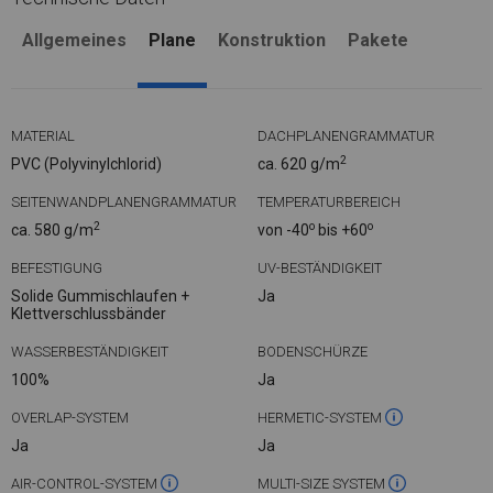
Allgemeines
Plane
Konstruktion
Pakete
MATERIAL
DACHPLANENGRAMMATUR
2
PVC (Polyvinylchlorid)
ca. 620 g/m
SEITENWANDPLANENGRAMMATUR
TEMPERATURBEREICH
2
o
o
ca. 580 g/m
von -40
bis +60
BEFESTIGUNG
UV-BESTÄNDIGKEIT
Solide Gummischlaufen +
Ja
Klettverschlussbänder
WASSERBESTÄNDIGKEIT
BODENSCHÜRZE
100%
Ja
OVERLAP-SYSTEM
HERMETIC-SYSTEM
Ja
Ja
AIR-CONTROL-SYSTEM
MULTI-SIZE SYSTEM