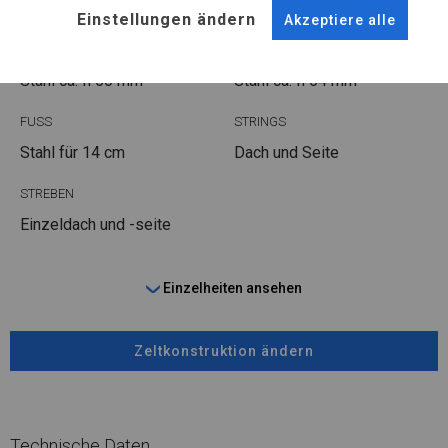
Einstellungen ändern
Akzeptiere alle
ROHRE
ANSCHLÜSSE
Stahl ca.
fi 50 mm
Stahl ca.
fi 54 mm
FUSS
STRINGS
Stahl
für 14 cm
Dach und Seite
STREBEN
Einzeldach und -seite
Einzelheiten ansehen
Zeltkonstruktion ändern
Technische Daten