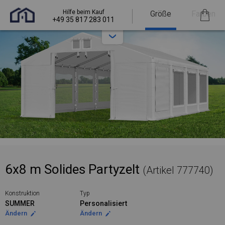
Hilfe beim Kauf
Größe
Farben
+49 35 817 283 011
6x8 m Solides Partyzelt
(Artikel 777740)
Konstruktion
Typ
SUMMER
Personalisiert
Ändern
Ändern