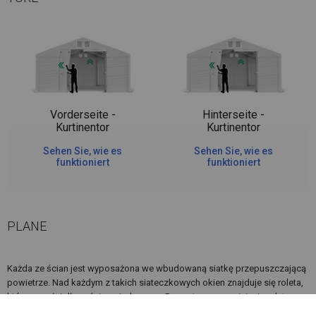
Vorderseite -
Hinterseite -
Kurtinentor
Kurtinentor
Sehen Sie, wie es
Sehen Sie, wie es
funktioniert
funktioniert
PLANE
Każda ze ścian jest wyposażona we wbudowaną siatkę przepuszczającą
powietrze. Nad każdym z takich siateczkowych okien znajduje się roleta,
która na całej długości posiada rzepy. Rzepy te, po rozwinięciu rolety
idealnie przylegają do ścianki, tworząc zamkniętą całość. Dlatego