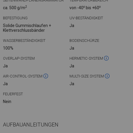
SEITENWANDPLANENGRAMMATUR
TEMPERATURBEREICH
2
o
o
ca. 500 g/m
von -40
bis +60
BEFESTIGUNG
UV-BESTÄNDIGKEIT
Solide Gummischlaufen +
Ja
Klettverschlussbänder
WASSERBESTÄNDIGKEIT
BODENSCHÜRZE
100%
Ja
OVERLAP-SYSTEM
HERMETIC-SYSTEM
Ja
Ja
AIR-CONTROL-SYSTEM
MULTI-SIZE SYSTEM
Ja
Ja
FEUERFEST
Nein
AUFBAUANLEITUNGEN