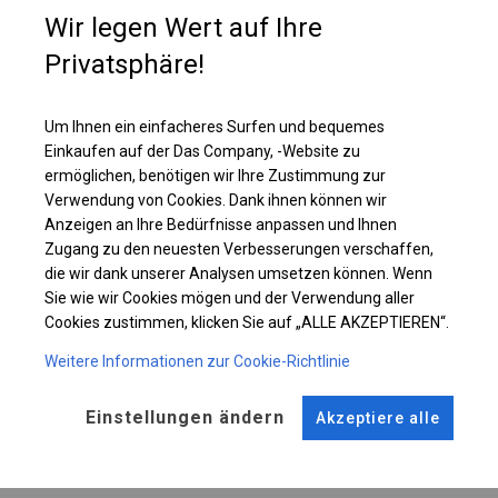
namioty z takimi ściankami można wykorzystywać w dwojaki sposób - i
Wir legen Wert auf Ihre
jako namioty imprezowe czy ogrodowe, ustawiając w środku stoliki i
Privatsphäre!
krzesła, i jako składziki do magazynowania.
Um Ihnen ein einfacheres Surfen und bequemes
Einzelheiten ansehen
Einkaufen auf der Das Company, -Website zu
ermöglichen, benötigen wir Ihre Zustimmung zur
Plane ändern
Verwendung von Cookies. Dank ihnen können wir
Anzeigen an Ihre Bedürfnisse anpassen und Ihnen
Zugang zu den neuesten Verbesserungen verschaffen,
die wir dank unserer Analysen umsetzen können. Wenn
Sie wie wir Cookies mögen und der Verwendung aller
KONSTRUKTION
Cookies zustimmen, klicken Sie auf „ALLE AKZEPTIEREN“.
SUMMER
Weitere Informationen zur Cookie-Richtlinie
Einstellungen ändern
Akzeptiere alle
ROHRE
ANSCHLÜSSE
Stahl ca.
fi 38 mm
Stahl ca.
fi 42 mm