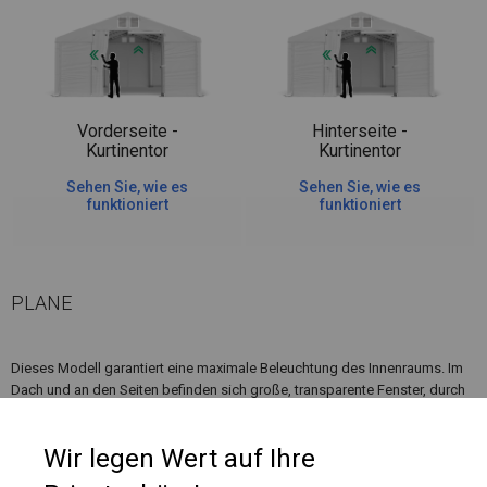
Vorderseite -
Hinterseite -
Kurtinentor
Kurtinentor
Sehen Sie, wie es
Sehen Sie, wie es
funktioniert
funktioniert
PLANE
Dieses Modell garantiert eine maximale Beleuchtung des Innenraums. Im
Dach und an den Seiten befinden sich große, transparente Fenster, durch
die Sonnenlicht einfällt. Ein solches Zelt sieht originell aus und lockt Gäste
in Gärten, die bei Cafés und Restaurants angelegt wurden.
Wir legen Wert auf Ihre