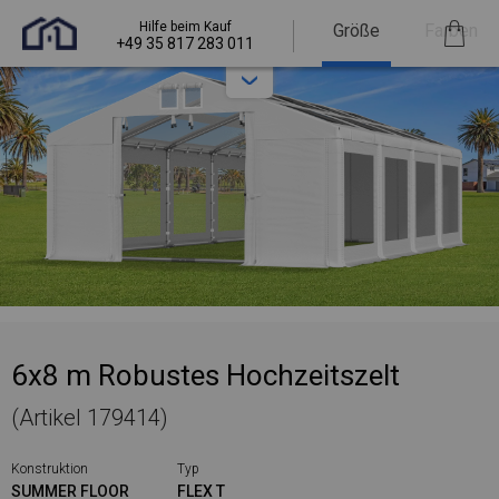
Hilfe beim Kauf
Größe
Farben
+49 35 817 283 011
6x8 m Robustes Hochzeitszelt
(Artikel 179414)
Konstruktion
Typ
SUMMER FLOOR
FLEX T