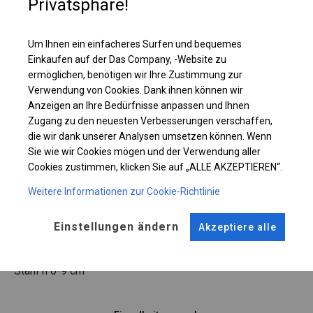
Privatsphäre!
Einzelheiten ansehen
Um Ihnen ein einfacheres Surfen und bequemes
Plane ändern
Einkaufen auf der Das Company, -Website zu
ermöglichen, benötigen wir Ihre Zustimmung zur
Verwendung von Cookies. Dank ihnen können wir
Anzeigen an Ihre Bedürfnisse anpassen und Ihnen
KONSTRUKTION
Zugang zu den neuesten Verbesserungen verschaffen,
die wir dank unserer Analysen umsetzen können. Wenn
SUMMER FLOOR
Sie wie wir Cookies mögen und der Verwendung aller
Cookies zustimmen, klicken Sie auf „ALLE AKZEPTIEREN“.
Weitere Informationen zur Cookie-Richtlinie
ROHRE
ANSCHLÜSSE
Stahl ca.
fi 38 mm
Stahl ca.
fi 42 mm
Einstellungen ändern
Akzeptiere alle
FUSS
Stahl
fi 6-9 cm