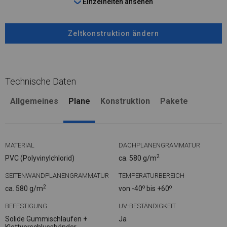
Einzelheiten ansehen
Zeltkonstruktion ändern
Technische Daten
Allgemeines
Plane
Konstruktion
Pakete
MATERIAL
DACHPLANENGRAMMATUR
2
PVC (Polyvinylchlorid)
ca. 580 g/m
SEITENWANDPLANENGRAMMATUR
TEMPERATURBEREICH
2
o
o
ca. 580 g/m
von -40
bis +60
BEFESTIGUNG
UV-BESTÄNDIGKEIT
Solide Gummischlaufen +
Ja