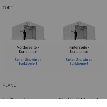
TORE
Vorderseite -
Hinterseite -
Kurtinentor
Kurtinentor
Sehen Sie, wie es
Sehen Sie, wie es
funktioniert
funktioniert
PLANE
Jede Wand besteht aus einem einzigen, dicken Material. Zelte mit vollen
SD-Wänden sind sowohl im Sommer als auch im Winter großartige Lager.