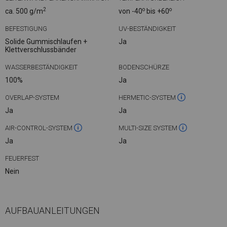
2
o
o
ca. 500 g/m
von -40
bis +60
BEFESTIGUNG
UV-BESTÄNDIGKEIT
Solide Gummischlaufen +
Ja
Klettverschlussbänder
WASSERBESTÄNDIGKEIT
BODENSCHÜRZE
100%
Ja
OVERLAP-SYSTEM
HERMETIC-SYSTEM
Ja
Ja
AIR-CONTROL-SYSTEM
MULTI-SIZE SYSTEM
Ja
Ja
FEUERFEST
Nein
AUFBAUANLEITUNGEN