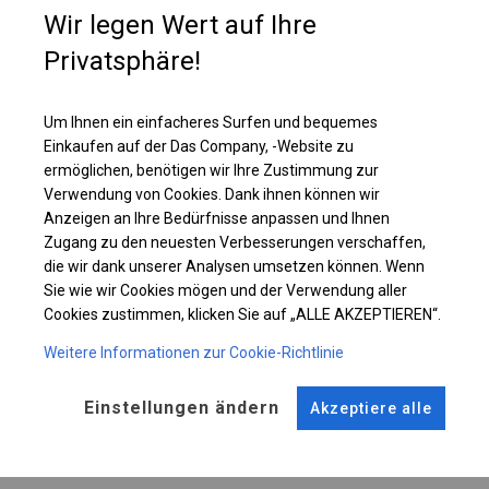
Sie sind allseitig dicht, sodass Sie sicher sein können, dass nicht nur
Wir legen Wert auf Ihre
Regen oder Schnee, sondern auch Staub und andere Verunreinigungen
nicht hineinfallen.
Privatsphäre!
Um Ihnen ein einfacheres Surfen und bequemes
Einzelheiten ansehen
Einkaufen auf der Das Company, -Website zu
ermöglichen, benötigen wir Ihre Zustimmung zur
Plane ändern
Verwendung von Cookies. Dank ihnen können wir
Anzeigen an Ihre Bedürfnisse anpassen und Ihnen
Zugang zu den neuesten Verbesserungen verschaffen,
die wir dank unserer Analysen umsetzen können. Wenn
Sie wie wir Cookies mögen und der Verwendung aller
KONSTRUKTION
Cookies zustimmen, klicken Sie auf „ALLE AKZEPTIEREN“.
SUMMER PLUS
Weitere Informationen zur Cookie-Richtlinie
Einstellungen ändern
Akzeptiere alle
ROHRE
ANSCHLÜSSE
Stahl ca.
fi 38 mm
Stahl ca.
fi 42 mm