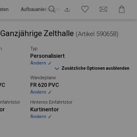
aten
Aufbauanleitungen
Ganzjährige Zelthalle
(Artikel 590658)
n
Typ
Personalisiert
Ändern
Zusätzliche Optionen ausblenden
Wändeplane
VC
FR 620 PVC
Ändern
nfahrtstor
Hinteres Einfahrtstor
or
Kurtinentor
Ändern