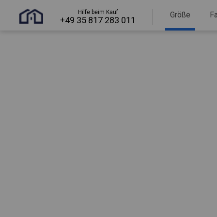
Hilfe beim Kauf
Größe
F
+49 35 817 283 011