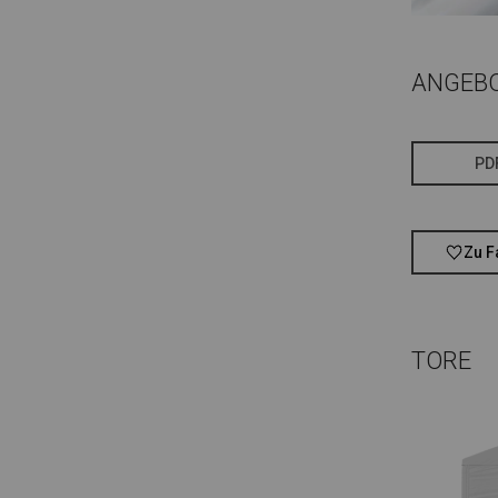
ANGEB
PD
Zu F
TORE