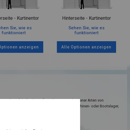
rseite - Kurtinentor
Hinterseite - Kurtinentor
hen Sie, wie es
Sehen Sie, wie es
funktioniert
funktioniert
 Optionen anzeigen
Alle Optionen anzeigen
net sich perfekt für die Aufbewahrung verschiedener Arten von
Es kann als Parkplatzüberdachung, Garage, Maschinen- oder Bootslager,
age und Lackierraum genutzt werden.