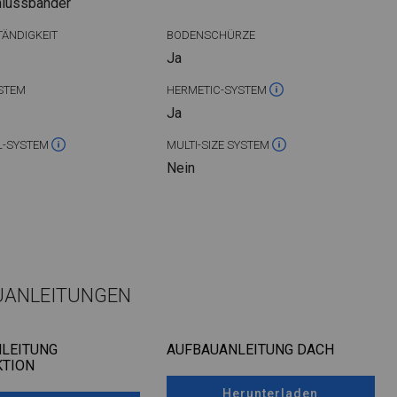
hlussbänder
ÄNDIGKEIT
BODENSCHÜRZE
Ja
STEM
HERMETIC-SYSTEM
Ja
L-SYSTEM
MULTI-SIZE SYSTEM
Nein
UANLEITUNGEN
LEITUNG
AUFBAUANLEITUNG DACH
TION
Herunterladen