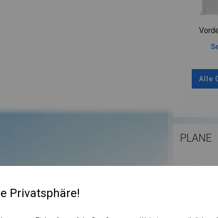
Vorde
Se
Alle
PLANE
Die Plane eig
Materialien. 
Autowaschanl
re Privatsphäre!