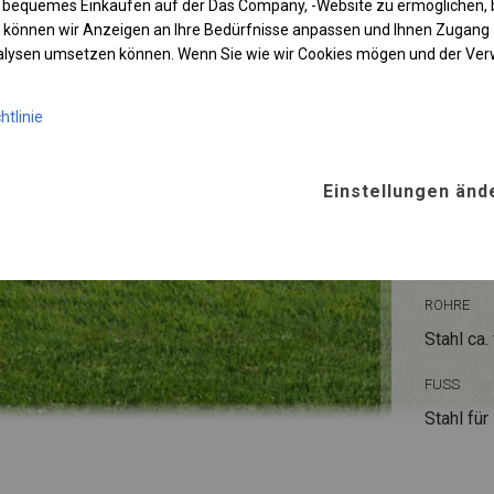
 bequemes Einkaufen auf der Das Company, -Website zu ermöglichen, 
 können wir Anzeigen an Ihre Bedürfnisse anpassen und Ihnen Zugan
nalysen umsetzen können. Wenn Sie wie wir Cookies mögen und der Ve
htlinie
KONST
Einstellungen änd
WINTE
ROHRE
Stahl ca.
FUSS
Stahl
für