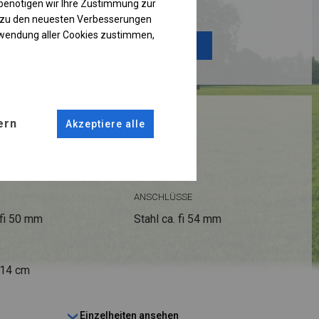
Einzelheiten ansehen
benötigen wir Ihre Zustimmung zur
g zu den neuesten Verbesserungen
rwendung aller Cookies zustimmen,
Plane ändern
RUKTION
ern
Akzeptiere alle
R
ANSCHLÜSSE
fi 50 mm
Stahl ca.
fi 54 mm
 14 cm
Einzelheiten ansehen