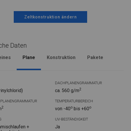
Zeltkonstruktion ändern
che Daten
eines
Plane
Konstruktion
Pakete
DACHPLANENGRAMMATUR
2
nylchlorid)
ca. 560 g/m
DPLANENGRAMMATUR
TEMPERATURBEREICH
2
o
o
m
von -40
bis +60
G
UV-BESTÄNDIGKEIT
mischlaufen +
Ja