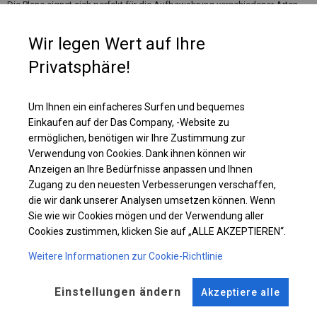
Die Plane eignet sich perfekt für die Aufbewahrung verschiedener Arten
von Materialien. Es kann als Parkplatzüberachung, Garage, Maschinen-
oder Bootslager, Autowaschanlage und Lackierraum genutzt werden.
Wir legen Wert auf Ihre
Wenn sich in der Nähe des Lagerplatzes, an dem Sie das Zelt aufstellen
möchten, Feuerquellen befinden, lohnt es sich, über ein feuerfestes
Privatsphäre!
Lagerzelt nachzudenken, in dem Sie Ihre Materialien sicher aufbewahren
können.
Um Ihnen ein einfacheres Surfen und bequemes
Einkaufen auf der Das Company, -Website zu
Einzelheiten ansehen
ermöglichen, benötigen wir Ihre Zustimmung zur
Verwendung von Cookies. Dank ihnen können wir
Anzeigen an Ihre Bedürfnisse anpassen und Ihnen
Plane ändern
Zugang zu den neuesten Verbesserungen verschaffen,
die wir dank unserer Analysen umsetzen können. Wenn
Sie wie wir Cookies mögen und der Verwendung aller
Cookies zustimmen, klicken Sie auf „ALLE AKZEPTIEREN“.
KONSTRUKTION
Weitere Informationen zur Cookie-Richtlinie
WINTER
Einstellungen ändern
Akzeptiere alle