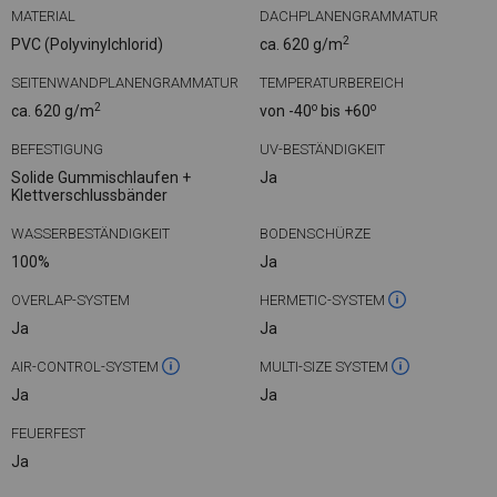
MATERIAL
DACHPLANENGRAMMATUR
2
PVC (Polyvinylchlorid)
ca. 620 g/m
SEITENWANDPLANENGRAMMATUR
TEMPERATURBEREICH
2
o
o
ca. 620 g/m
von -40
bis +60
BEFESTIGUNG
UV-BESTÄNDIGKEIT
Solide Gummischlaufen +
Ja
Klettverschlussbänder
WASSERBESTÄNDIGKEIT
BODENSCHÜRZE
100%
Ja
OVERLAP-SYSTEM
HERMETIC-SYSTEM
Ja
Ja
AIR-CONTROL-SYSTEM
MULTI-SIZE SYSTEM
Ja
Ja
FEUERFEST
Ja