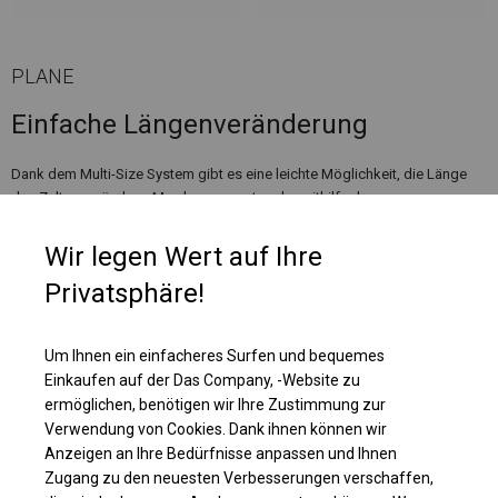
PLANE
Einfache Längenveränderung
Dank dem Multi-Size System gibt es eine leichte Möglichkeit, die Länge
des Zeltes zu ändern. Man kann es entweder mithilfe des
Erweiterungssets verlängern oder durch den Verzicht auf bestimmte
Segmente eliminieren. Die Erweiterungssets sind in 1m oder 2m erhältlich.
Wir legen Wert auf Ihre
Privatsphäre!
Um Ihnen ein einfacheres Surfen und bequemes
Einkaufen auf der Das Company, -Website zu
ermöglichen, benötigen wir Ihre Zustimmung zur
Verwendung von Cookies. Dank ihnen können wir
Anzeigen an Ihre Bedürfnisse anpassen und Ihnen
Zugang zu den neuesten Verbesserungen verschaffen,