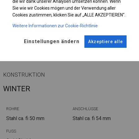
die wir dank unserer Analysen umsetzen können. Wenn
Sie wie wir Cookies mögen und der Verwendung aller
Cookies zustimmen, klicken Sie auf „ALLE AKZEPTIEREN“.
Einzelheiten ansehen
Weitere Informationen zur Cookie-Richtlinie
Einstellungen ändern
Akzeptiere alle
Plane ändern
KONSTRUKTION
WINTER
ROHRE
ANSCHLÜSSE
Stahl ca.
fi 50 mm
Stahl ca.
fi 54 mm
FUSS