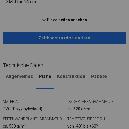
Stahl
für 14 cm
Einzelheiten ansehen
Zeltkonstruktion ändern
Technische Daten
Allgemeines
Plane
Konstruktion
Pakete
MATERIAL
DACHPLANENGRAMMATUR
2
PVC (Polyvinylchlorid)
ca. 620 g/m
SEITENWANDPLANENGRAMMATUR
TEMPERATURBEREICH
2
o
o
ca. 500 g/m
von -40
bis +60