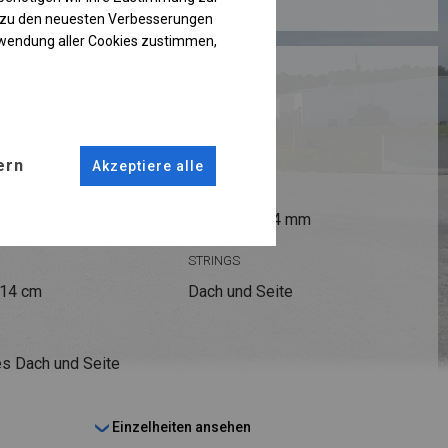
g zu den neuesten Verbesserungen
rwendung aller Cookies zustimmen,
RUKTION
 PLUS
ern
Akzeptiere alle
ANSCHLÜSSE
fi 50 mm
Stahl ca.
fi 54 mm
STRINGS
 14 cm
Dach und Seite
s Dach und Seite
Einzelheiten ansehen