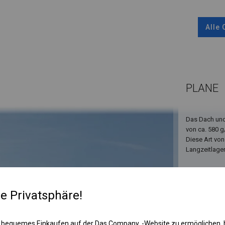
Alle
PLANE
Das Dach und
von ca. 580 g
Diese Art von
Langzeitlage
re Privatsphäre!
 bequemes Einkaufen auf der Das Company, -Website zu ermöglichen, 