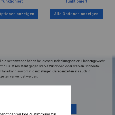
funktioniert
funktioniert
 Optionen anzeigen
Alle Optionen anzeigen
 die Seitenwände haben bei dieser Eindeckungsart ein Flächengewicht
/m². Es ist resistent gegen starke Windböen oder starken Schneefall.
 Plane kann sowohl in ganzjährigen Garagenzelten als auch in
rzelten verwendet werden.
Einzelheiten ansehen
Plane ändern
benötigen wir Ihre Zustimmung zur