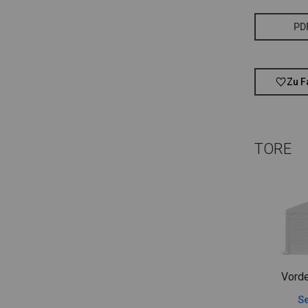
PD
Zu F
TORE
Vorde
Se