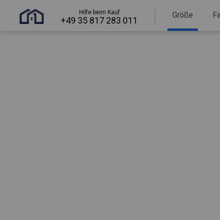
Hilfe beim Kauf
Größe
F
+49 35 817 283 011