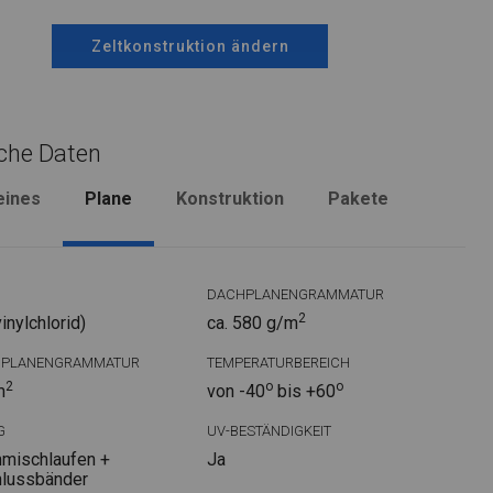
Zeltkonstruktion ändern
che Daten
eines
Plane
Konstruktion
Pakete
DACHPLANENGRAMMATUR
2
nylchlorid)
ca. 580 g/m
DPLANENGRAMMATUR
TEMPERATURBEREICH
2
o
o
m
von -40
bis +60
G
UV-BESTÄNDIGKEIT
mischlaufen +
Ja
hlussbänder