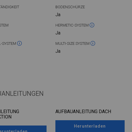
ÄNDIGKEIT
BODENSCHÜRZE
Ja
STEM
HERMETIC-SYSTEM
Ja
L-SYSTEM
MULTI-SIZE SYSTEM
Ja
UANLEITUNGEN
LEITUNG
AUFBAUANLEITUNG DACH
TION
Herunterladen
erunterladen