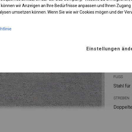
 können wir Anzeigen an Ihre Bedürfnisse anpassen und Ihnen Zugan
nalysen umsetzen können. Wenn Sie wie wir Cookies mögen und der Ve
KONST
htlinie
POLAR
Einstellungen änd
ROHRE
Stahl ca.
FUSS
Stahl
für
STREBEN
Doppelte