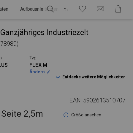
aten
Aufbauanleitungen
Ganzjähriges Industriezelt
 278989)
n
Typ
LUS
FLEX M
Ändern
Entdecke weitere Möglichkeiten
EAN: 5902613510707
Seite 2,5m
Größe ansehen