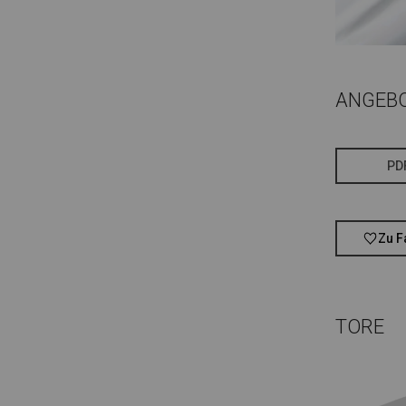
ANGEB
PD
Zu F
TORE