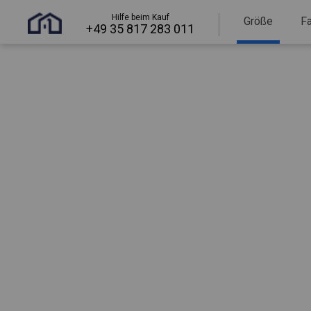
Hilfe beim Kauf
Größe
F
+49 35 817 283 011