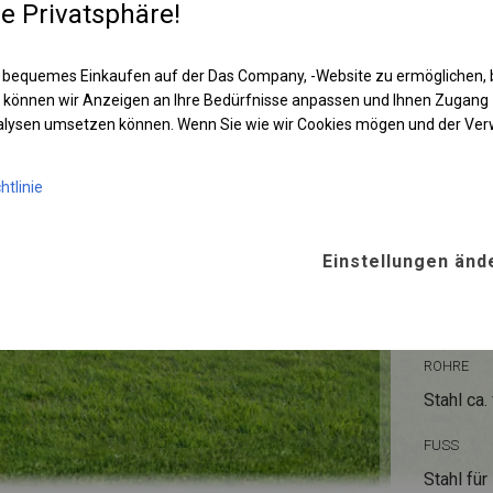
re Privatsphäre!
 bequemes Einkaufen auf der Das Company, -Website zu ermöglichen, 
 können wir Anzeigen an Ihre Bedürfnisse anpassen und Ihnen Zugan
nalysen umsetzen können. Wenn Sie wie wir Cookies mögen und der Ve
htlinie
KONST
Einstellungen änd
POLAR
ROHRE
Stahl ca.
FUSS
Stahl
für