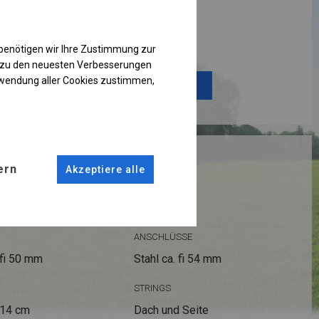
Einzelheiten ansehen
benötigen wir Ihre Zustimmung zur
g zu den neuesten Verbesserungen
rwendung aller Cookies zustimmen,
Plane ändern
RUKTION
ern
Akzeptiere alle
 PLUS
ANSCHLÜSSE
fi 50 mm
Stahl ca.
fi 54 mm
STRINGS
 14 cm
Dach und Seite