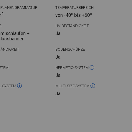
DPLANENGRAMMATUR
TEMPERATURBEREICH
2
o
o
m
von -40
bis +60
G
UV-BESTÄNDIGKEIT
mischlaufen +
Ja
hlussbänder
ÄNDIGKEIT
BODENSCHÜRZE
Ja
STEM
HERMETIC-SYSTEM
Ja
L-SYSTEM
MULTI-SIZE SYSTEM
Ja