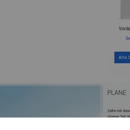
Vorde
Se
Alle
PLANE
Zelte mit die
oberen Teil d
angebracht. D
Außenstehend