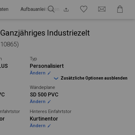
aten
Aufbauanleitungen
Ganzjähriges Industriezelt
 810865)
n
Typ
LUS
Personalisiert
Ändern
Zusätzliche Optionen ausblenden
Wändeplane
VC
SD 500 PVC
Ändern
nfahrtstor
Hinteres Einfahrtstor
or
Kurtinentor
Ändern