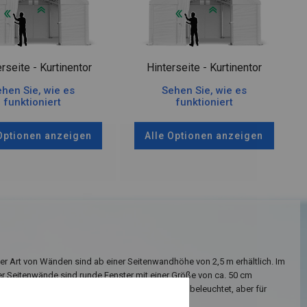
rseite - Kurtinentor
Hinterseite - Kurtinentor
hen Sie, wie es
Sehen Sie, wie es
funktioniert
funktioniert
 Optionen anzeigen
Alle Optionen anzeigen
ser Art von Wänden sind ab einer Seitenwandhöhe von 2,5 m erhältlich. Im
er Seitenwände sind runde Fenster mit einer Größe von ca. 50 cm
ank dieser Platzierung ist das Innere des Zeltes beleuchtet, aber für
e unsichtbar.