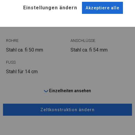
KONSTRUKTION
Einstellungen ändern
Akzeptiere alle
WINTER
ROHRE
ANSCHLÜSSE
Stahl ca.
fi 50 mm
Stahl ca.
fi 54 mm
FUSS
Stahl
für 14 cm
Einzelheiten ansehen
Zeltkonstruktion ändern