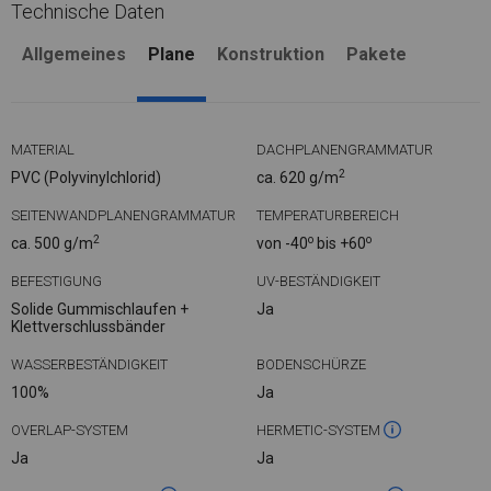
Technische Daten
Allgemeines
Plane
Konstruktion
Pakete
MATERIAL
DACHPLANENGRAMMATUR
2
PVC (Polyvinylchlorid)
ca. 620 g/m
SEITENWANDPLANENGRAMMATUR
TEMPERATURBEREICH
2
o
o
ca. 500 g/m
von -40
bis +60
BEFESTIGUNG
UV-BESTÄNDIGKEIT
Solide Gummischlaufen +
Ja
Klettverschlussbänder
WASSERBESTÄNDIGKEIT
BODENSCHÜRZE
100%
Ja
OVERLAP-SYSTEM
HERMETIC-SYSTEM
Ja
Ja