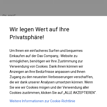
PLANE
Wir legen Wert auf Ihre
Każda ze ścian jest wyposażona we wbudowaną siatkę przepuszczającą
powietrze. Nad każdym z takich siateczkowych okien znajduje się roleta,
Privatsphäre!
która na całej długości posiada rzepy. Rzepy te, po rozwinięciu rolety
idealnie przylegają do ścianki, tworząc zamkniętą całość. Dlatego
namioty z takimi ściankami można wykorzystywać w dwojaki sposób - i
Um Ihnen ein einfacheres Surfen und bequemes
jako namioty imprezowe czy ogrodowe, ustawiając w środku stoliki i
Einkaufen auf der Das Company, -Website zu
krzesła, i jako składziki do magazynowania.
ermöglichen, benötigen wir Ihre Zustimmung zur
Verwendung von Cookies. Dank ihnen können wir
Anzeigen an Ihre Bedürfnisse anpassen und Ihnen
Einzelheiten ansehen
Zugang zu den neuesten Verbesserungen verschaffen,
die wir dank unserer Analysen umsetzen können. Wenn
Sie wie wir Cookies mögen und der Verwendung aller
Plane ändern
Cookies zustimmen, klicken Sie auf „ALLE AKZEPTIEREN“.
Weitere Informationen zur Cookie-Richtlinie