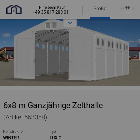
Hilfe beim Kauf
Größe
Farben
+49 35 817 283 011
6x8 m Ganzjährige Zelthalle
(Artikel 563058)
Konstruktion
Typ
WINTER
LUX O