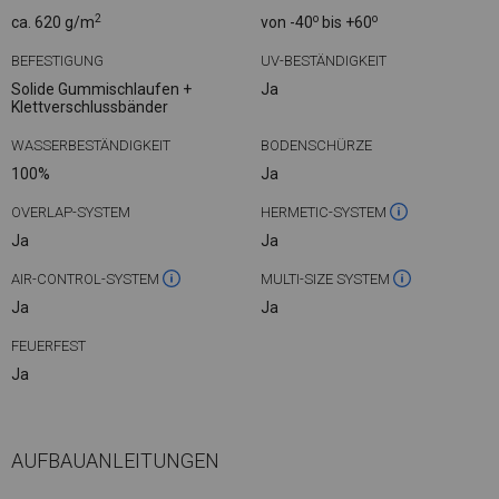
2
o
o
ca. 620 g/m
von -40
bis +60
BEFESTIGUNG
UV-BESTÄNDIGKEIT
Solide Gummischlaufen +
Ja
Klettverschlussbänder
WASSERBESTÄNDIGKEIT
BODENSCHÜRZE
100%
Ja
OVERLAP-SYSTEM
HERMETIC-SYSTEM
Ja
Ja
AIR-CONTROL-SYSTEM
MULTI-SIZE SYSTEM
Ja
Ja
FEUERFEST
Ja
AUFBAUANLEITUNGEN