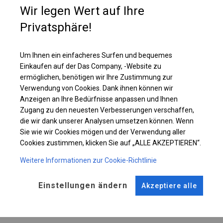
Diese Zelttypen werden sich als Werkstattzelt bewähren, in dem
Wir legen Wert auf Ihre
beispielsweise Schweißarbeiten stattfinden. Im oberen Teil der Plane
befinden sich runde Fenster, dank denen Tageslicht ins Zeltinnere gelangt.
Privatsphäre!
Einzelheiten ansehen
Um Ihnen ein einfacheres Surfen und bequemes
Einkaufen auf der Das Company, -Website zu
ermöglichen, benötigen wir Ihre Zustimmung zur
Plane ändern
Verwendung von Cookies. Dank ihnen können wir
Anzeigen an Ihre Bedürfnisse anpassen und Ihnen
Zugang zu den neuesten Verbesserungen verschaffen,
die wir dank unserer Analysen umsetzen können. Wenn
Sie wie wir Cookies mögen und der Verwendung aller
KONSTRUKTION
Cookies zustimmen, klicken Sie auf „ALLE AKZEPTIEREN“.
WINTER
Weitere Informationen zur Cookie-Richtlinie
Einstellungen ändern
Akzeptiere alle
ROHRE
ANSCHLÜSSE
Stahl ca.
fi 50 mm
Stahl ca.
fi 54 mm