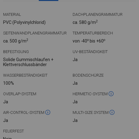
MATERIAL
DACHPLANENGRAMMATUR
2
PVC (Polyvinylchlorid)
ca. 580 g/m
SEITENWANDPLANENGRAMMATUR
TEMPERATURBEREICH
2
o
o
ca. 500 g/m
von -40
bis +60
BEFESTIGUNG
UV-BESTÄNDIGKEIT
Solide Gummischlaufen +
Ja
Klettverschlussbänder
WASSERBESTÄNDIGKEIT
BODENSCHÜRZE
100%
Ja
OVERLAP-SYSTEM
HERMETIC-SYSTEM
Ja
Ja
AIR-CONTROL-SYSTEM
MULTI-SIZE SYSTEM
Ja
Ja
FEUERFEST