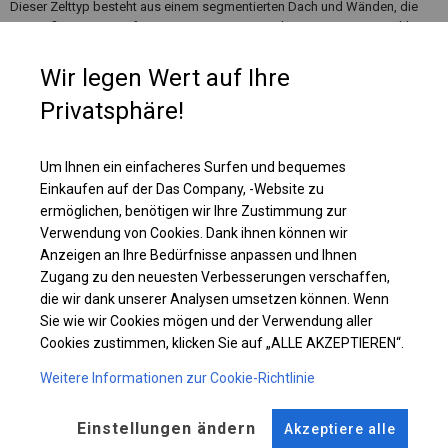
Dieser Zelttyp besteht aus einem segmentierten Dach und Wänden, die
mit großen Sprossenfenstern ausgestattet sind. Es ist eine gute Wahl,
wenn wir häufig Veranstaltungen für unterschiedliche Gästeanzahl
organisieren. Dann können wir einmal ein kleineres Zelt aufstellen oder
Wir legen Wert auf Ihre
mehr Segmente hinzufügen, um mehr Platz zu schaffen.
Privatsphäre!
Einzelheiten ansehen
Um Ihnen ein einfacheres Surfen und bequemes
Einkaufen auf der Das Company, -Website zu
ermöglichen, benötigen wir Ihre Zustimmung zur
Plane ändern
Verwendung von Cookies. Dank ihnen können wir
Anzeigen an Ihre Bedürfnisse anpassen und Ihnen
Zugang zu den neuesten Verbesserungen verschaffen,
die wir dank unserer Analysen umsetzen können. Wenn
KONSTRUKTION
Sie wie wir Cookies mögen und der Verwendung aller
Cookies zustimmen, klicken Sie auf „ALLE AKZEPTIEREN“.
POLAR PLUS
Weitere Informationen zur Cookie-Richtlinie
ROHRE
ANSCHLÜSSE
Einstellungen ändern
Akzeptiere alle