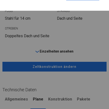
Stahl ca.
fi 50 mm
Stahl ca.
fi 54 mm
FUSS
STRINGS
Stahl
für 14 cm
Dach und Seite
STREBEN
Doppeltes Dach und Seite
Einzelheiten ansehen
Zeltkonstruktion ändern
Technische Daten
Allgemeines
Plane
Konstruktion
Pakete