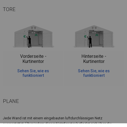
TORE
Vorderseite -
Hinterseite -
Kurtinentor
Kurtinentor
Sehen Sie, wie es
Sehen Sie, wie es
funktioniert
funktioniert
PLANE
Jede Wand ist mit einem eingebauten luftdurchlässigen Netz
ausgestattet. Über jedem dieser Netzfenster befindet sich über die