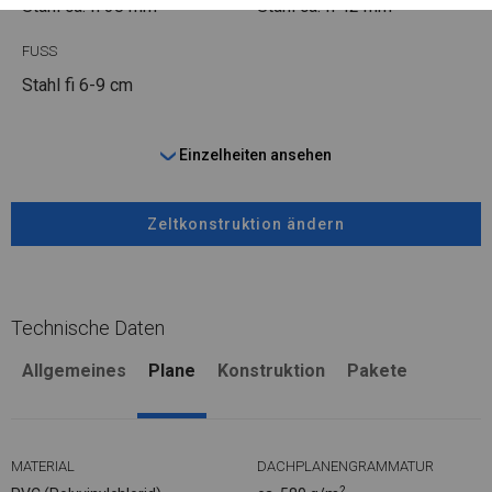
Stahl ca.
fi 38 mm
Stahl ca.
fi 42 mm
FUSS
Stahl
fi 6-9 cm
Einzelheiten ansehen
Zeltkonstruktion ändern
Technische Daten
Allgemeines
Plane
Konstruktion
Pakete
MATERIAL
DACHPLANENGRAMMATUR
2