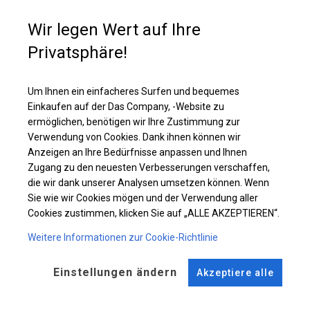
gesamte Länge ein Rollo mit Klettverschluss. Diese Klettverschlüsse
haften nach dem Auffalten des Rollos perfekt an der Wand und bilden ein
Wir legen Wert auf Ihre
geschlossenes Ganzes. Aus diesem Grund können Zelte mit solchen
Wänden auf zwei Arten verwendet werden - als Party- oder Gartenzelte, in
Privatsphäre!
denen Tische und Stühle aufgestellt werden, und als Lagerräume.
Um Ihnen ein einfacheres Surfen und bequemes
Einzelheiten ansehen
Einkaufen auf der Das Company, -Website zu
ermöglichen, benötigen wir Ihre Zustimmung zur
Verwendung von Cookies. Dank ihnen können wir
Plane ändern
Anzeigen an Ihre Bedürfnisse anpassen und Ihnen
Zugang zu den neuesten Verbesserungen verschaffen,
die wir dank unserer Analysen umsetzen können. Wenn
Sie wie wir Cookies mögen und der Verwendung aller
Cookies zustimmen, klicken Sie auf „ALLE AKZEPTIEREN“.
KONSTRUKTION
Weitere Informationen zur Cookie-Richtlinie
SUMMER FLOOR
Einstellungen ändern
Akzeptiere alle
ROHRE
ANSCHLÜSSE