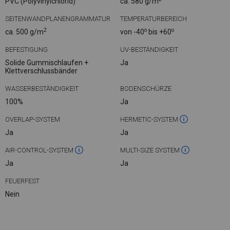
PVC (Polyvinylchlorid)
ca. 580 g/m
SEITENWANDPLANENGRAMMATUR
TEMPERATURBEREICH
2
o
o
ca. 500 g/m
von -40
bis +60
BEFESTIGUNG
UV-BESTÄNDIGKEIT
Solide Gummischlaufen +
Ja
Klettverschlussbänder
WASSERBESTÄNDIGKEIT
BODENSCHÜRZE
100%
Ja
OVERLAP-SYSTEM
HERMETIC-SYSTEM
Ja
Ja
AIR-CONTROL-SYSTEM
MULTI-SIZE SYSTEM
Ja
Ja
FEUERFEST
Nein