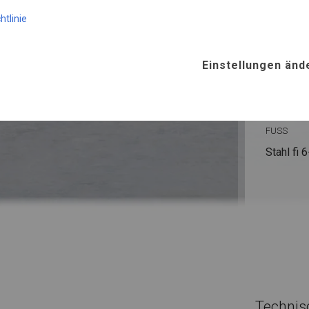
KONST
htlinie
SUMME
Einstellungen änd
ROHRE
Stahl ca.
FUSS
Stahl
fi 
Technis