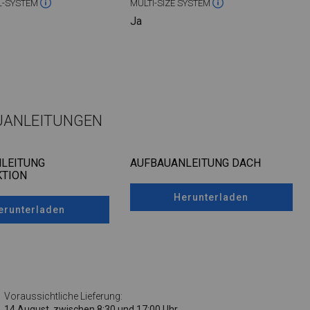
L-SYSTEM
MULTI-SIZE SYSTEM
Ja
UANLEITUNGEN
LEITUNG
AUFBAUANLEITUNG DACH
TION
Herunterladen
erunterladen
Voraussichtliche Lieferung:
14 August, zwischen 8:30 und 17:00 Uhr