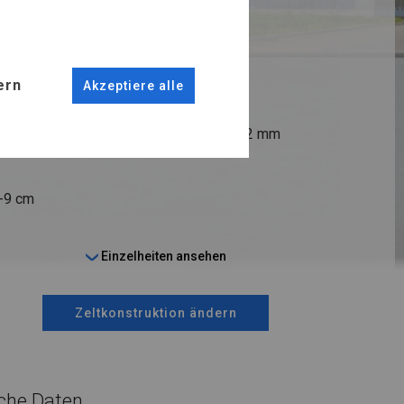
RUKTION
R FLOOR
ern
Akzeptiere alle
ANSCHLÜSSE
fi 38 mm
Stahl ca.
fi 42 mm
6-9 cm
Einzelheiten ansehen
Zeltkonstruktion ändern
che Daten