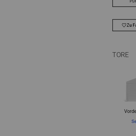
PD
Zu F
TORE
Vorde
Se