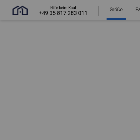
Hilfe beim Kauf
Größe
F
+49 35 817 283 011