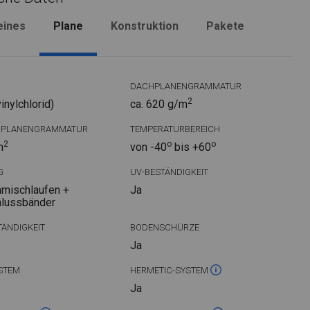
eines
Plane
Konstruktion
Pakete
DACHPLANENGRAMMATUR
2
nylchlorid)
ca. 620 g/m
DPLANENGRAMMATUR
TEMPERATURBEREICH
2
o
o
m
von -40
bis +60
G
UV-BESTÄNDIGKEIT
mischlaufen +
Ja
hlussbänder
ÄNDIGKEIT
BODENSCHÜRZE
Ja
STEM
HERMETIC-SYSTEM
Ja