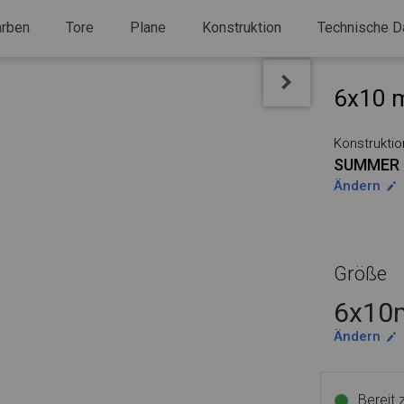
arben
Tore
Plane
Konstruktion
Technische D
6x10 m
Konstruktio
SUMMER 
Ändern
Größe
6x10m
Ändern
Bereit