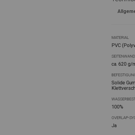
Allgem
MATERIAL
PVC (Polyvi
SEITENWAN
ca. 620 g/
BEFESTIGUN
Solide Gum
Klettversc
WASSERBEST
100%
OVERLAP-SY
Ja