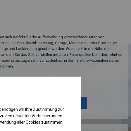
net sich perfekt für die Aufbewahrung verschiedener Arten von
Es kann als Parkplatzüberachung, Garage, Maschinen- oder Bootslager,
age und Lackierraum genutzt werden. Wenn sich in der Nähe des
 an dem Sie das Zelt aufstellen möchten, Feuerquellen befinden, lohnt es
n feuerfestes Lagerzelt nachzudenken, in dem Sie Ihre Materialien sicher
 können.
Einzelheiten ansehen
Plane ändern
benötigen wir Ihre Zustimmung zur
g zu den neuesten Verbesserungen
rwendung aller Cookies zustimmen,