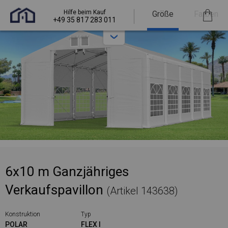
Hilfe beim Kauf
Größe
Farben
+49 35 817 283 011
6x10 m Ganzjähriges
Verkaufspavillon
(Artikel 143638)
Konstruktion
Typ
POLAR
FLEX I