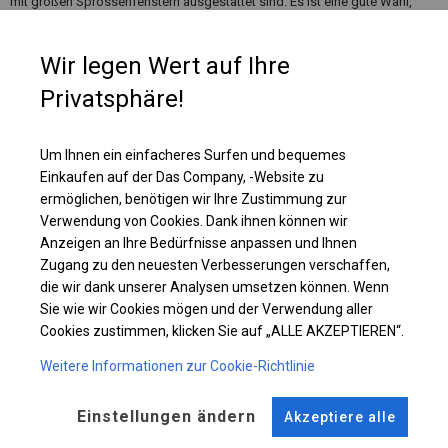
mit großen Sprossenfenstern ausgestattet sind. Es ist eine gute Wahl,
wenn wir häufig Veranstaltungen für unterschiedliche Gästeanzahl
organisieren. Dann können wir einmal ein kleineres Zelt aufstellen oder
Wir legen Wert auf Ihre
mehr Segmente hinzufügen, um mehr Platz zu schaffen.
Privatsphäre!
Einzelheiten ansehen
Um Ihnen ein einfacheres Surfen und bequemes
Einkaufen auf der Das Company, -Website zu
Plane ändern
ermöglichen, benötigen wir Ihre Zustimmung zur
Verwendung von Cookies. Dank ihnen können wir
Anzeigen an Ihre Bedürfnisse anpassen und Ihnen
Zugang zu den neuesten Verbesserungen verschaffen,
KONSTRUKTION
die wir dank unserer Analysen umsetzen können. Wenn
Sie wie wir Cookies mögen und der Verwendung aller
POLAR
Cookies zustimmen, klicken Sie auf „ALLE AKZEPTIEREN“.
Weitere Informationen zur Cookie-Richtlinie
ROHRE
ANSCHLÜSSE
Einstellungen ändern
Akzeptiere alle
Stahl ca.
fi 50 mm
Stahl ca.
fi 54 mm