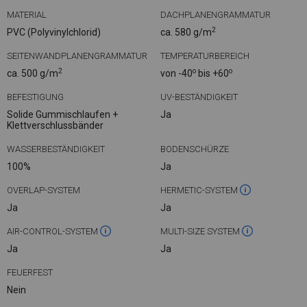
MATERIAL
DACHPLANENGRAMMATUR
2
PVC (Polyvinylchlorid)
ca. 580 g/m
SEITENWANDPLANENGRAMMATUR
TEMPERATURBEREICH
2
o
o
ca. 500 g/m
von -40
bis +60
BEFESTIGUNG
UV-BESTÄNDIGKEIT
Solide Gummischlaufen +
Ja
Klettverschlussbänder
WASSERBESTÄNDIGKEIT
BODENSCHÜRZE
100%
Ja
OVERLAP-SYSTEM
HERMETIC-SYSTEM
Ja
Ja
AIR-CONTROL-SYSTEM
MULTI-SIZE SYSTEM
Ja
Ja
FEUERFEST
Nein