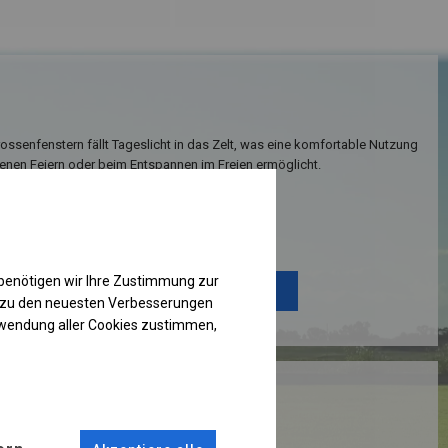
ssenfenstern fällt Tageslicht in das Zelt, was eine komfortable Nutzung
enen Feiern oder beim Entspannen im Freien ermöglicht.
Einzelheiten ansehen
benötigen wir Ihre Zustimmung zur
Plane ändern
g zu den neuesten Verbesserungen
rwendung aller Cookies zustimmen,
RUKTION
R