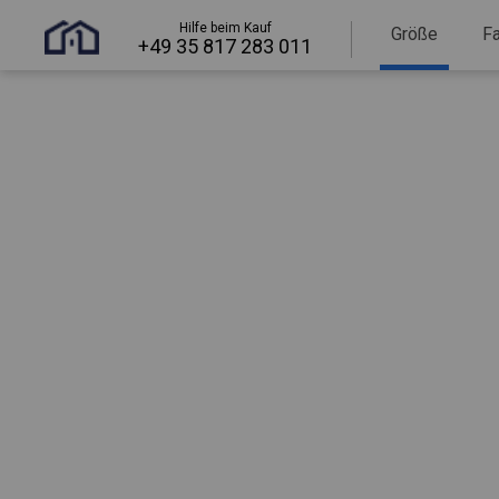
Hilfe beim Kauf
Größe
F
+49 35 817 283 011