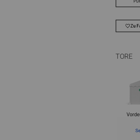
PD
Zu F
TORE
Vorde
Se