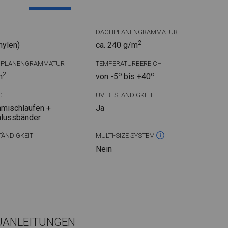
DACHPLANENGRAMMATUR
2
hylen)
ca. 240 g/m
DPLANENGRAMMATUR
TEMPERATURBEREICH
2
o
o
m
von -5
bis +40
G
UV-BESTÄNDIGKEIT
mischlaufen +
Ja
hlussbänder
ÄNDIGKEIT
MULTI-SIZE SYSTEM
Nein
UANLEITUNGEN