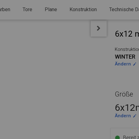
arben
Tore
Plane
Konstruktion
Technische D
6x12 m
Konstruktio
WINTER
Ändern
Größe
6x12m
Ändern
Bereit