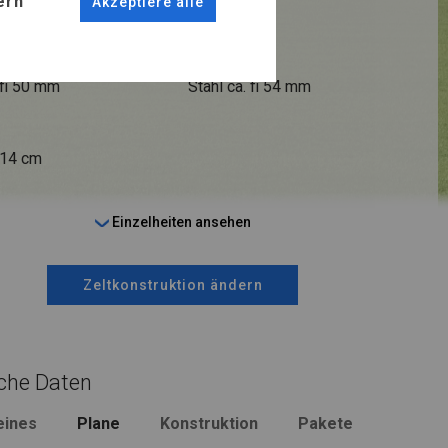
ern
Akzeptiere alle
ANSCHLÜSSE
fi 50 mm
Stahl ca.
fi 54 mm
 14 cm
Einzelheiten ansehen
Zeltkonstruktion ändern
che Daten
eines
Plane
Konstruktion
Pakete