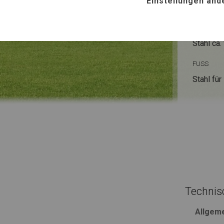
Einstellungen änd
ROHRE
Stahl ca.
FUSS
Stahl
für
Technis
Allgem