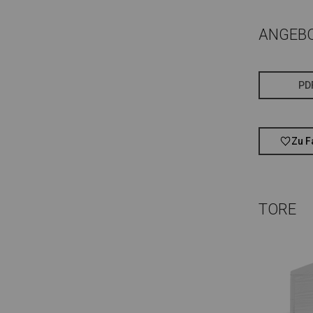
ANGEB
PD
Zu F
TORE