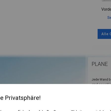
Vorde
Se
Alle
PLANE
Jede Wand bes
sind sowohl i
sodass Sie s
und andere Ve
re Privatsphäre!