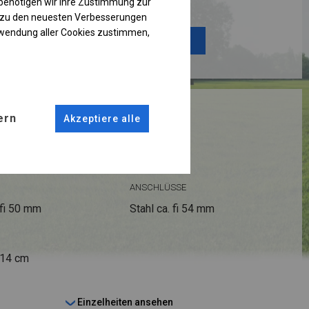
benötigen wir Ihre Zustimmung zur
g zu den neuesten Verbesserungen
rwendung aller Cookies zustimmen,
Plane ändern
RUKTION
ern
Akzeptiere alle
R
ANSCHLÜSSE
fi 50 mm
Stahl ca.
fi 54 mm
 14 cm
Einzelheiten ansehen