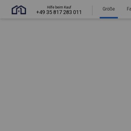
Hilfe beim Kauf
Größe
F
+49 35 817 283 011