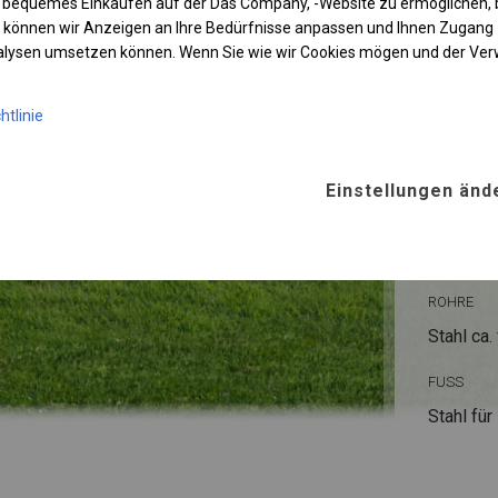
 bequemes Einkaufen auf der Das Company, -Website zu ermöglichen, 
 können wir Anzeigen an Ihre Bedürfnisse anpassen und Ihnen Zugan
nalysen umsetzen können. Wenn Sie wie wir Cookies mögen und der Ve
htlinie
KONST
Einstellungen änd
WINTE
ROHRE
Stahl ca.
FUSS
Stahl
für