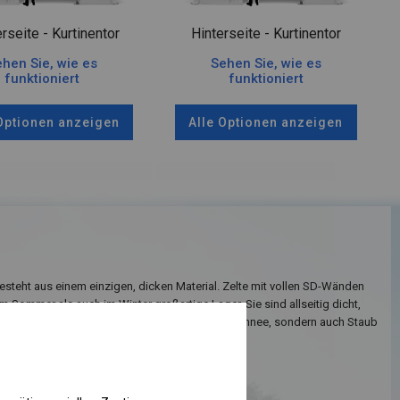
rseite - Kurtinentor
Hinterseite - Kurtinentor
hen Sie, wie es
Sehen Sie, wie es
funktioniert
funktioniert
 Optionen anzeigen
Alle Optionen anzeigen
teht aus einem einzigen, dicken Material. Zelte mit vollen SD-Wänden
m Sommer als auch im Winter großartige Lager. Sie sind allseitig dicht,
icher sein können, dass nicht nur Regen oder Schnee, sondern auch Staub
runreinigungen nicht hineinfallen.
Einzelheiten ansehen