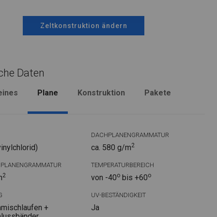
Zeltkonstruktion ändern
che Daten
eines
Plane
Konstruktion
Pakete
DACHPLANENGRAMMATUR
2
nylchlorid)
ca. 580 g/m
DPLANENGRAMMATUR
TEMPERATURBEREICH
2
o
o
m
von -40
bis +60
G
UV-BESTÄNDIGKEIT
mischlaufen +
Ja
hlussbänder