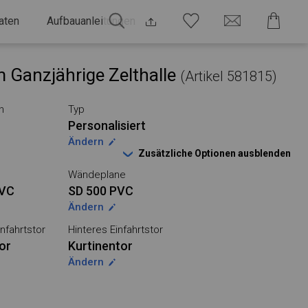
aten
Aufbauanleitungen
 Ganzjährige Zelthalle
(Artikel 581815)
n
Typ
Personalisiert
Ändern
Zusätzliche Optionen ausblenden
Wändeplane
PVC
SD 500 PVC
Ändern
nfahrtstor
Hinteres Einfahrtstor
or
Kurtinentor
Ändern