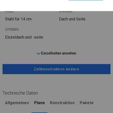
Stahl ca.
fi 50 mm
Stahl ca.
fi 54 mm
FUSS
STRINGS
Stahl
für 14 cm
Dach und Seite
STREBEN
Einzeldach und -seite
Einzelheiten ansehen
Zeltkonstruktion ändern
Technische Daten
Allgemeines
Plane
Konstruktion
Pakete