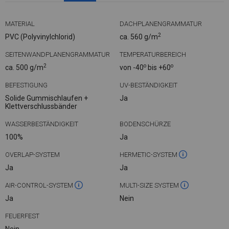
MATERIAL
DACHPLANENGRAMMATUR
2
PVC (Polyvinylchlorid)
ca. 560 g/m
SEITENWANDPLANENGRAMMATUR
TEMPERATURBEREICH
2
o
o
ca. 500 g/m
von -40
bis +60
BEFESTIGUNG
UV-BESTÄNDIGKEIT
Solide Gummischlaufen +
Ja
Klettverschlussbänder
WASSERBESTÄNDIGKEIT
BODENSCHÜRZE
100%
Ja
OVERLAP-SYSTEM
HERMETIC-SYSTEM
Ja
Ja
AIR-CONTROL-SYSTEM
MULTI-SIZE SYSTEM
Ja
Nein
FEUERFEST