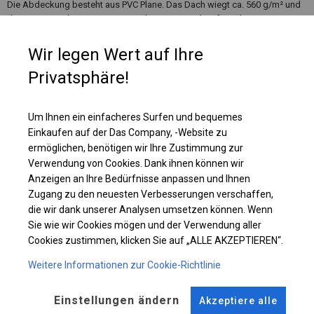
Die Abdeckung besteht aus PVC Plane. Das Dach wiegt ca. 560 g/m² und
die Seitenwände ca. 500 g/m². Jede Seitenwand verfügt über ein Fenster
aus einem luftdurchlässigen Moskitonetz. Über jedem Fenster befindet
sich ein Rollo, das hochgerollt und fest verschlossen werden kann und
Wir legen Wert auf Ihre
das Innere des Zeltes vor Regen, Schnee oder Staub schützt.
Privatsphäre!
Einzelheiten ansehen
Um Ihnen ein einfacheres Surfen und bequemes
Einkaufen auf der Das Company, -Website zu
ermöglichen, benötigen wir Ihre Zustimmung zur
Plane ändern
Verwendung von Cookies. Dank ihnen können wir
Anzeigen an Ihre Bedürfnisse anpassen und Ihnen
Zugang zu den neuesten Verbesserungen verschaffen,
die wir dank unserer Analysen umsetzen können. Wenn
KONSTRUKTION
Sie wie wir Cookies mögen und der Verwendung aller
Cookies zustimmen, klicken Sie auf „ALLE AKZEPTIEREN“.
POLAR
Weitere Informationen zur Cookie-Richtlinie
ROHRE
ANSCHLÜSSE
Einstellungen ändern
Akzeptiere alle