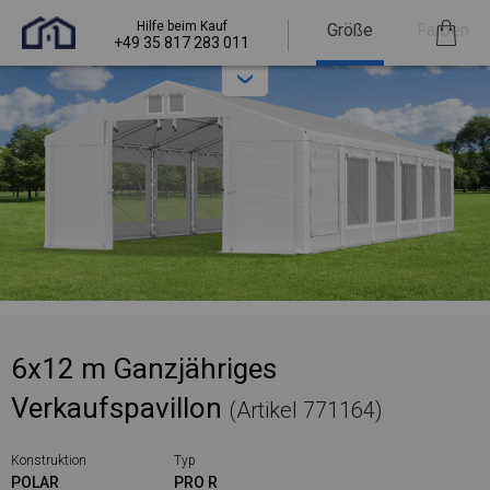
Hilfe beim Kauf
Größe
Farben
+49 35 817 283 011
6x12 m Ganzjähriges
Verkaufspavillon
(Artikel 771164)
Konstruktion
Typ
POLAR
PRO R