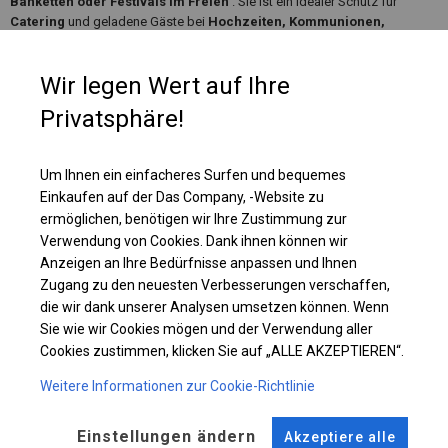
Banketten oder Festivals im Freien
. Sie ist ein idealer Schutz für
Catering
und geladene Gäste bei
Hochzeiten, Kommunionen,
Picknicks
und anderen
besonderen Anlässen
. Es kann auch als
Pavillon, Gartenzelt verwendet werden
oder
terrassenförmig
. Das
Wir legen Wert auf Ihre
Zelt kann auch als
Gewerbefläche
und
Zusatzfläche
in Ihren
Räumlichkeiten genutzt werden.
Privatsphäre!
Einzelheiten ansehen
Um Ihnen ein einfacheres Surfen und bequemes
Einkaufen auf der Das Company, -Website zu
ermöglichen, benötigen wir Ihre Zustimmung zur
Plane ändern
Verwendung von Cookies. Dank ihnen können wir
Anzeigen an Ihre Bedürfnisse anpassen und Ihnen
Zugang zu den neuesten Verbesserungen verschaffen,
die wir dank unserer Analysen umsetzen können. Wenn
KONSTRUKTION
Sie wie wir Cookies mögen und der Verwendung aller
Cookies zustimmen, klicken Sie auf „ALLE AKZEPTIEREN“.
POLAR PLUS
Weitere Informationen zur Cookie-Richtlinie
Einstellungen ändern
ROHRE
ANSCHLÜSSE
Akzeptiere alle