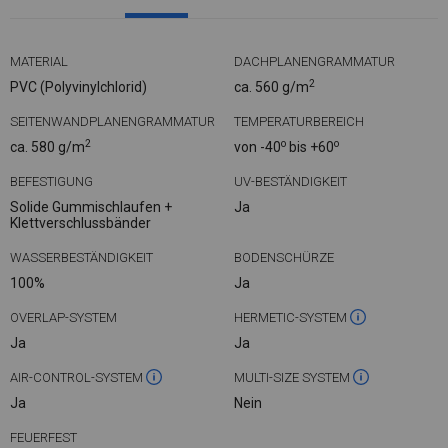
MATERIAL
DACHPLANENGRAMMATUR
2
PVC (Polyvinylchlorid)
ca. 560 g/m
SEITENWANDPLANENGRAMMATUR
TEMPERATURBEREICH
2
o
o
ca. 580 g/m
von -40
bis +60
BEFESTIGUNG
UV-BESTÄNDIGKEIT
Solide Gummischlaufen +
Ja
Klettverschlussbänder
WASSERBESTÄNDIGKEIT
BODENSCHÜRZE
100%
Ja
OVERLAP-SYSTEM
HERMETIC-SYSTEM
Ja
Ja
AIR-CONTROL-SYSTEM
MULTI-SIZE SYSTEM
Ja
Nein
FEUERFEST