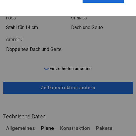
Stahl ca.
fi 50 mm
Stahl ca.
fi 54 mm
FUSS
STRINGS
Stahl
für 14 cm
Dach und Seite
STREBEN
Doppeltes Dach und Seite
Einzelheiten ansehen
Zeltkonstruktion ändern
Technische Daten
Allgemeines
Plane
Konstruktion
Pakete