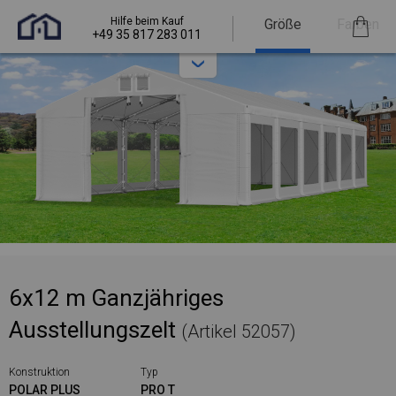
Hilfe beim Kauf
Größe
Farben
+49 35 817 283 011
6x12 m Ganzjähriges
Ausstellungszelt
(Artikel 52057)
Konstruktion
Typ
POLAR PLUS
PRO T