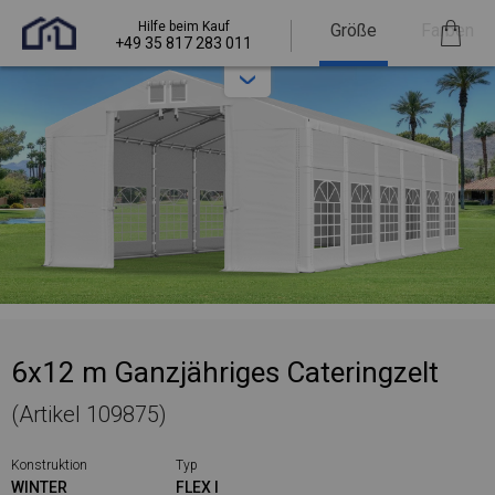
Hilfe beim Kauf
Größe
Farben
+49 35 817 283 011
6x12 m Ganzjähriges Cateringzelt
(Artikel 109875)
Konstruktion
Typ
WINTER
FLEX I