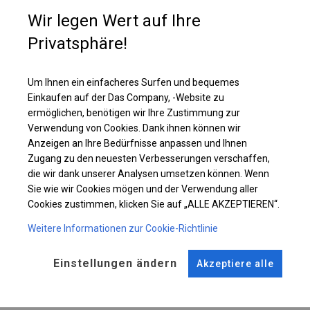
mit großen Sprossenfenstern ausgestattet sind. Es ist eine gute Wahl,
wenn wir häufig Veranstaltungen für unterschiedliche Gästeanzahl
Wir legen Wert auf Ihre
organisieren. Dann können wir einmal ein kleineres Zelt aufstellen oder
Privatsphäre!
mehr Segmente hinzufügen, um mehr Platz zu schaffen.
Um Ihnen ein einfacheres Surfen und bequemes
Einzelheiten ansehen
Einkaufen auf der Das Company, -Website zu
ermöglichen, benötigen wir Ihre Zustimmung zur
Verwendung von Cookies. Dank ihnen können wir
Plane ändern
Anzeigen an Ihre Bedürfnisse anpassen und Ihnen
Zugang zu den neuesten Verbesserungen verschaffen,
die wir dank unserer Analysen umsetzen können. Wenn
Sie wie wir Cookies mögen und der Verwendung aller
KONSTRUKTION
Cookies zustimmen, klicken Sie auf „ALLE AKZEPTIEREN“.
WINTER
Weitere Informationen zur Cookie-Richtlinie
Einstellungen ändern
Akzeptiere alle
ROHRE
ANSCHLÜSSE
Stahl ca.
fi 50 mm
Stahl ca.
fi 54 mm