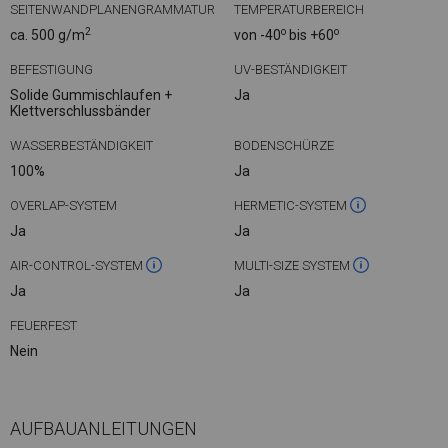
SEITENWANDPLANENGRAMMATUR
TEMPERATURBEREICH
2
o
o
ca. 500 g/m
von -40
bis +60
BEFESTIGUNG
UV-BESTÄNDIGKEIT
Solide Gummischlaufen +
Ja
Klettverschlussbänder
WASSERBESTÄNDIGKEIT
BODENSCHÜRZE
100%
Ja
OVERLAP-SYSTEM
HERMETIC-SYSTEM
Ja
Ja
AIR-CONTROL-SYSTEM
MULTI-SIZE SYSTEM
Ja
Ja
FEUERFEST
Nein
AUFBAUANLEITUNGEN