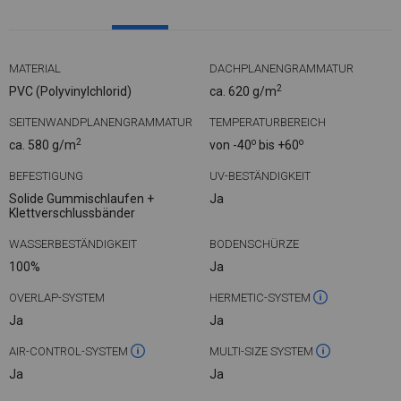
MATERIAL
DACHPLANENGRAMMATUR
2
PVC (Polyvinylchlorid)
ca. 620 g/m
SEITENWANDPLANENGRAMMATUR
TEMPERATURBEREICH
2
o
o
ca. 580 g/m
von -40
bis +60
BEFESTIGUNG
UV-BESTÄNDIGKEIT
Solide Gummischlaufen +
Ja
Klettverschlussbänder
WASSERBESTÄNDIGKEIT
BODENSCHÜRZE
100%
Ja
OVERLAP-SYSTEM
HERMETIC-SYSTEM
Ja
Ja
AIR-CONTROL-SYSTEM
MULTI-SIZE SYSTEM
Ja
Ja