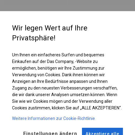
PLANE
Wir legen Wert auf Ihre
Privatsphäre!
Die Seitenwände haben bei dieser Belagsart ein Flächengewicht von ca.
580 g/m². Es ist resistent gegen starke Windböen oder starken Schneefall.
Diese Art von Plane kann sowohl in ganzjährigen Garagenzelten als auch
Um Ihnen ein einfacheres Surfen und bequemes
in Langzeitlagerzelten verwendet werden.
Einkaufen auf der Das Company, -Website zu
ermöglichen, benötigen wir Ihre Zustimmung zur
Verwendung von Cookies. Dank ihnen können wir
Einzelheiten ansehen
Anzeigen an Ihre Bedürfnisse anpassen und Ihnen
Zugang zu den neuesten Verbesserungen verschaffen,
die wir dank unserer Analysen umsetzen können. Wenn
Plane ändern
Sie wie wir Cookies mögen und der Verwendung aller
Cookies zustimmen, klicken Sie auf „ALLE AKZEPTIEREN“.
Weitere Informationen zur Cookie-Richtlinie
KONSTRUKTION
Einstellungen ändern
Akzeptiere alle