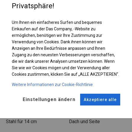
Privatsphäre!
Einzelheiten ansehen
Um Ihnen ein einfacheres Surfen und bequemes
Einkaufen auf der Das Company, -Website zu
Plane ändern
ermöglichen, benötigen wir Ihre Zustimmung zur
Verwendung von Cookies. Dank ihnen können wir
Anzeigen an Ihre Bedürfnisse anpassen und Ihnen
Zugang zu den neuesten Verbesserungen verschaffen,
KONSTRUKTION
die wir dank unserer Analysen umsetzen können. Wenn
Sie wie wir Cookies mögen und der Verwendung aller
WINTER PLUS
Cookies zustimmen, klicken Sie auf „ALLE AKZEPTIEREN“.
Weitere Informationen zur Cookie-Richtlinie
ROHRE
ANSCHLÜSSE
Einstellungen ändern
Akzeptiere alle
Stahl ca.
fi 50 mm
Stahl ca.
fi 54 mm
FUSS
STRINGS
Stahl
für 14 cm
Dach und Seite