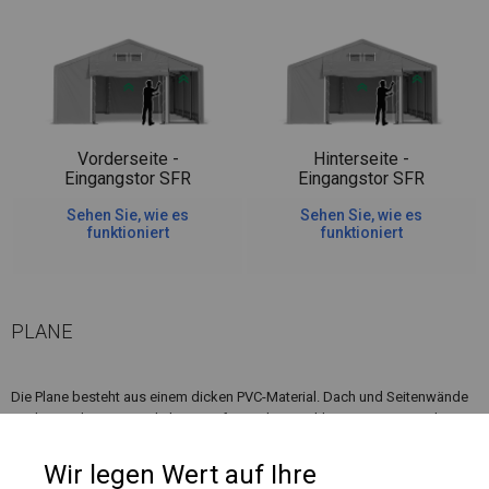
Vorderseite -
Hinterseite -
Eingangstor SFR
Eingangstor SFR
Sehen Sie, wie es
Sehen Sie, wie es
funktioniert
funktioniert
PLANE
Die Plane besteht aus einem dicken PVC-Material. Dach und Seitenwände
sind ein Teil. Ein zusätzlicher Komfort ist hier ein kleinerer Eingang, der
sich neben dem Eingangstor befindet. Dadurch müssen Sie nicht jedes
Mal einen größeren Eingang öffnen, wenn Sie eintreten möchten.
Wir legen Wert auf Ihre