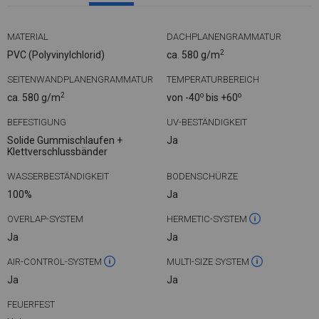
MATERIAL
DACHPLANENGRAMMATUR
2
PVC (Polyvinylchlorid)
ca. 580 g/m
SEITENWANDPLANENGRAMMATUR
TEMPERATURBEREICH
2
o
o
ca. 580 g/m
von -40
bis +60
BEFESTIGUNG
UV-BESTÄNDIGKEIT
Solide Gummischlaufen +
Ja
Klettverschlussbänder
WASSERBESTÄNDIGKEIT
BODENSCHÜRZE
100%
Ja
OVERLAP-SYSTEM
HERMETIC-SYSTEM
Ja
Ja
AIR-CONTROL-SYSTEM
MULTI-SIZE SYSTEM
Ja
Ja
FEUERFEST