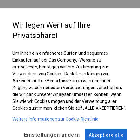
PLANE
Wir legen Wert auf Ihre
Die einzelne Wand ist mit einem großen, vollständig transparenten Fenster
Privatsphäre!
ausgestattet. Ein solches Fenster erhellt den Innenraum des Zeltes sehr
gut. Daher ist es die richtige Wahl, wenn wir möchten, dass unsere
Produkte oder Waren von außen gut sichtbar sind.
Um Ihnen ein einfacheres Surfen und bequemes
Einkaufen auf der Das Company, -Website zu
ermöglichen, benötigen wir Ihre Zustimmung zur
Einzelheiten ansehen
Verwendung von Cookies. Dank ihnen können wir
Anzeigen an Ihre Bedürfnisse anpassen und Ihnen
Zugang zu den neuesten Verbesserungen verschaffen,
Plane ändern
die wir dank unserer Analysen umsetzen können. Wenn
Sie wie wir Cookies mögen und der Verwendung aller
Cookies zustimmen, klicken Sie auf „ALLE AKZEPTIEREN“.
Weitere Informationen zur Cookie-Richtlinie
KONSTRUKTION
WINTER
Einstellungen ändern
Akzeptiere alle