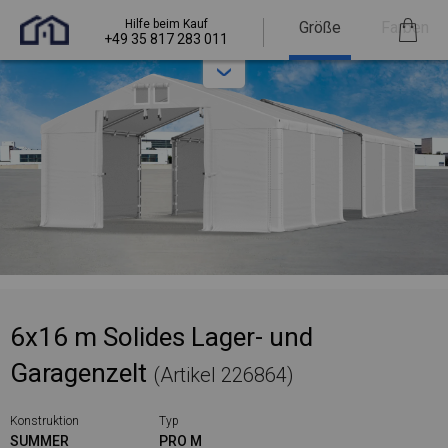
Hilfe beim Kauf
Größe
Farben
+49 35 817 283 011
6x16 m Solides Lager- und
Garagenzelt
(Artikel 226864)
Konstruktion
Typ
SUMMER
PRO M