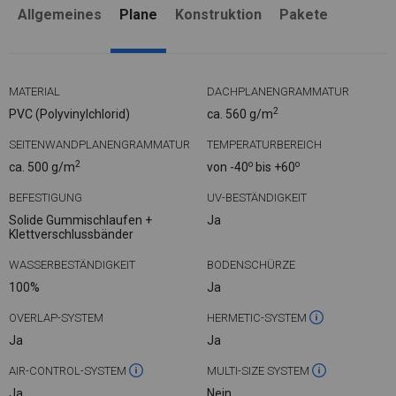
Allgemeines
Plane
Konstruktion
Pakete
MATERIAL
DACHPLANENGRAMMATUR
2
PVC (Polyvinylchlorid)
ca. 560 g/m
SEITENWANDPLANENGRAMMATUR
TEMPERATURBEREICH
2
o
o
ca. 500 g/m
von -40
bis +60
BEFESTIGUNG
UV-BESTÄNDIGKEIT
Solide Gummischlaufen +
Ja
Klettverschlussbänder
WASSERBESTÄNDIGKEIT
BODENSCHÜRZE
100%
Ja
OVERLAP-SYSTEM
HERMETIC-SYSTEM
Ja
Ja
AIR-CONTROL-SYSTEM
MULTI-SIZE SYSTEM
Ja
Nein