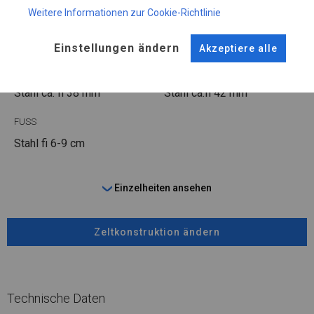
Weitere Informationen zur Cookie-Richtlinie
SUMMER
Einstellungen ändern
Akzeptiere alle
ROHRE
ANSCHLÜSSE
Stahl ca.
fi 38 mm
Stahl ca.
fi 42 mm
FUSS
Stahl
fi 6-9 cm
Einzelheiten ansehen
Zeltkonstruktion ändern
Technische Daten