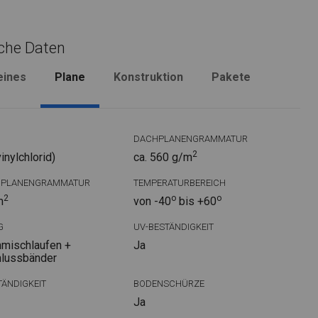
che Daten
eines
Plane
Konstruktion
Pakete
DACHPLANENGRAMMATUR
2
nylchlorid)
ca. 560 g/m
DPLANENGRAMMATUR
TEMPERATURBEREICH
2
o
o
m
von -40
bis +60
G
UV-BESTÄNDIGKEIT
mischlaufen +
Ja
hlussbänder
ÄNDIGKEIT
BODENSCHÜRZE
Ja