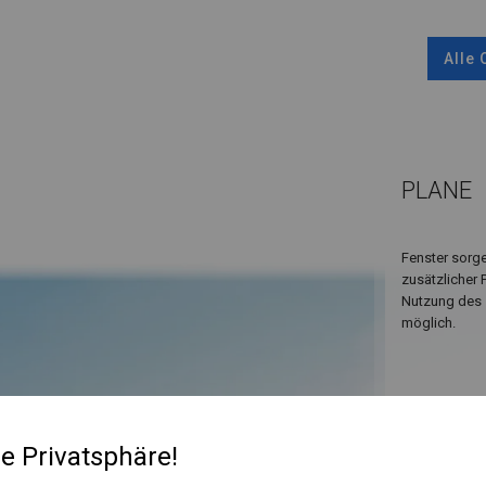
Alle
PLANE
Fenster sorge
zusätzlicher 
Nutzung des 
möglich.
re Privatsphäre!