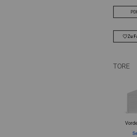
PD
Zu F
TORE
Vorde
Se