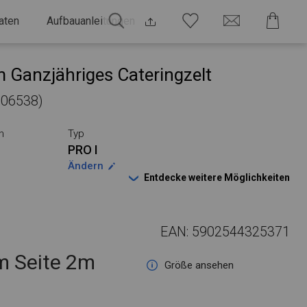
aten
Aufbauanleitungen
 Ganzjähriges Cateringzelt
 106538)
n
Typ
PRO I
Ändern
Entdecke weitere Möglichkeiten
EAN: 5902544325371
 Seite 2m
Größe ansehen