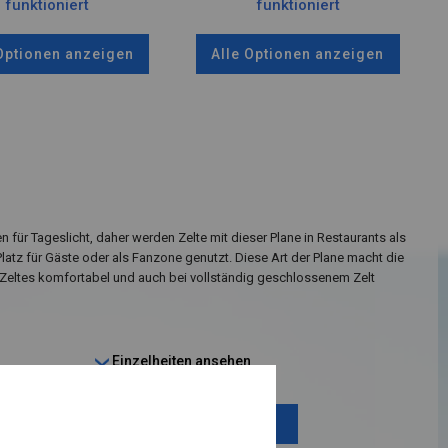
funktioniert
funktioniert
 Optionen anzeigen
Alle Optionen anzeigen
n für Tageslicht, daher werden Zelte mit dieser Plane in Restaurants als
Platz für Gäste oder als Fanzone genutzt. Diese Art der Plane macht die
Zeltes komfortabel und auch bei vollständig geschlossenem Zelt
Einzelheiten ansehen
Plane ändern