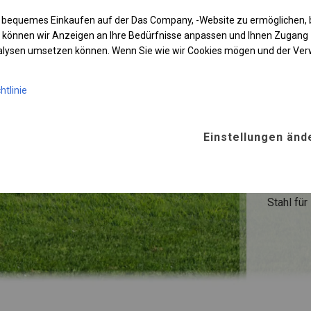
 bequemes Einkaufen auf der Das Company, -Website zu ermöglichen, 
 können wir Anzeigen an Ihre Bedürfnisse anpassen und Ihnen Zugan
KONST
nalysen umsetzen können. Wenn Sie wie wir Cookies mögen und der Ve
WINTE
htlinie
ROHRE
Einstellungen änd
Stahl ca.
FUSS
Stahl
für