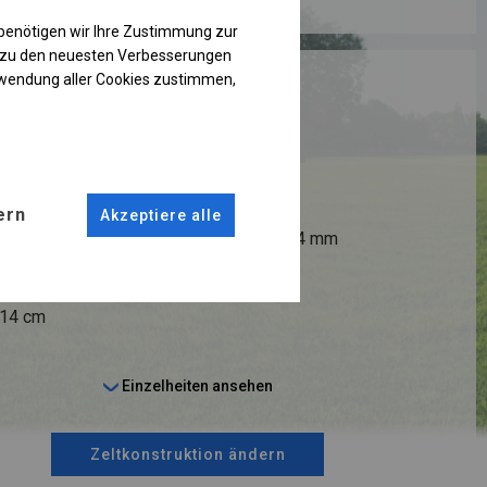
benötigen wir Ihre Zustimmung zur
g zu den neuesten Verbesserungen
RUKTION
rwendung aller Cookies zustimmen,
R
ANSCHLÜSSE
ern
Akzeptiere alle
fi 50 mm
Stahl ca.
fi 54 mm
 14 cm
Einzelheiten ansehen
Zeltkonstruktion ändern