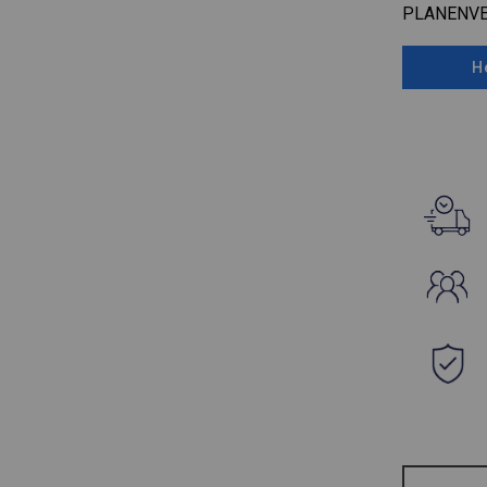
PLANENV
H