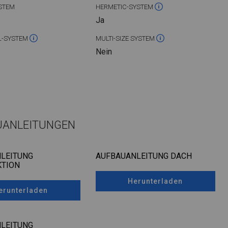
STEM
HERMETIC-SYSTEM
Ja
L-SYSTEM
MULTI-SIZE SYSTEM
Nein
UANLEITUNGEN
LEITUNG
AUFBAUANLEITUNG DACH
TION
Herunterladen
erunterladen
LEITUNG