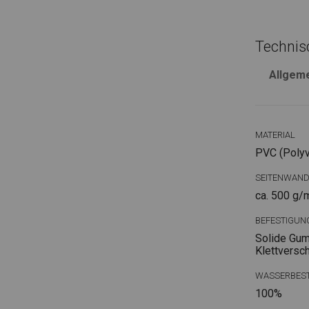
Technis
Allgem
MATERIAL
PVC (Polyvi
SEITENWAN
ca. 500 g/
BEFESTIGUN
Solide Gum
Klettversc
WASSERBEST
100%