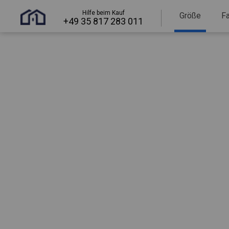
Hilfe beim Kauf
Größe
F
+49 35 817 283 011