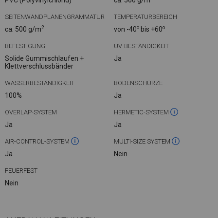
PVC (Polyvinylchlorid)
ca. 560 g/m
SEITENWANDPLANENGRAMMATUR
TEMPERATURBEREICH
2
o
o
ca. 500 g/m
von -40
bis +60
BEFESTIGUNG
UV-BESTÄNDIGKEIT
Solide Gummischlaufen +
Ja
Klettverschlussbänder
WASSERBESTÄNDIGKEIT
BODENSCHÜRZE
100%
Ja
OVERLAP-SYSTEM
HERMETIC-SYSTEM
Ja
Ja
AIR-CONTROL-SYSTEM
MULTI-SIZE SYSTEM
Ja
Nein
FEUERFEST
Nein