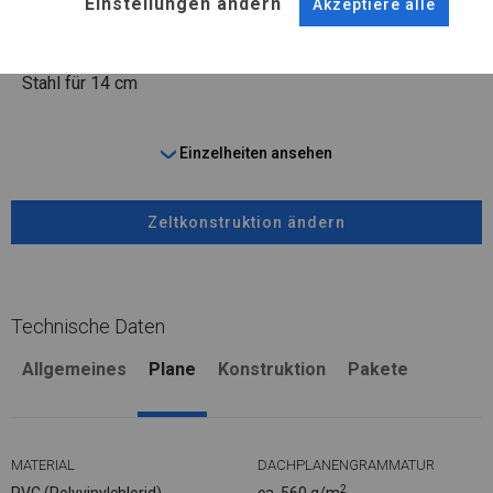
Einstellungen ändern
Stahl ca.
fi 50 mm
Stahl ca.
fi 54 mm
Akzeptiere alle
FUSS
Stahl
für 14 cm
Einzelheiten ansehen
Zeltkonstruktion ändern
Technische Daten
Allgemeines
Plane
Konstruktion
Pakete
MATERIAL
DACHPLANENGRAMMATUR
2