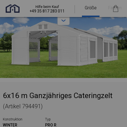
Hilfe beim Kauf
Größe
Farben
+49 35 817 283 011
6x16 m Ganzjähriges Cateringzelt
(Artikel 794491)
Konstruktion
Typ
WINTER
PRO R