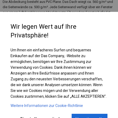
Die Abdeckung besteht aus PVC Plane. Das Dach wiegt ca. 560 g/m² und
die Seitenwände ca. 500 g/m². Jede Seitenwand verfügt über ein Fenster
aus einem luftdurchlässigen Moskitonetz. Über jedem Fenster befindet
sich ein Rollo, das hochgerollt und fest verschlossen werden kann und
das Innere des Zeltes vor Regen, Schnee oder Staub schützt.
Wir legen Wert auf Ihre
Privatsphäre!
Einzelheiten ansehen
Um Ihnen ein einfacheres Surfen und bequemes
Einkaufen auf der Das Company, -Website zu
Plane ändern
ermöglichen, benötigen wir Ihre Zustimmung zur
Verwendung von Cookies. Dank ihnen können wir
Anzeigen an Ihre Bedürfnisse anpassen und Ihnen
Zugang zu den neuesten Verbesserungen verschaffen,
KONSTRUKTION
die wir dank unserer Analysen umsetzen können. Wenn
Sie wie wir Cookies mögen und der Verwendung aller
WINTER
Cookies zustimmen, klicken Sie auf „ALLE AKZEPTIEREN“.
Weitere Informationen zur Cookie-Richtlinie
ROHRE
ANSCHLÜSSE