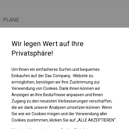
PLANE
Die Seitenwände haben bei dieser Belagsart ein Flächengewicht von ca.
Wir legen Wert auf Ihre
580 g/m². Es ist resistent gegen starke Windböen oder starken Schneefall.
Diese Art von Plane kann sowohl in ganzjährigen Garagenzelten als auch
Privatsphäre!
in Langzeitlagerzelten verwendet werden.
Um Ihnen ein einfacheres Surfen und bequemes
Einzelheiten ansehen
Einkaufen auf der Das Company, -Website zu
ermöglichen, benötigen wir Ihre Zustimmung zur
Verwendung von Cookies. Dank ihnen können wir
Plane ändern
Anzeigen an Ihre Bedürfnisse anpassen und Ihnen
Zugang zu den neuesten Verbesserungen verschaffen,
die wir dank unserer Analysen umsetzen können. Wenn
Sie wie wir Cookies mögen und der Verwendung aller
KONSTRUKTION
Cookies zustimmen, klicken Sie auf „ALLE AKZEPTIEREN“.