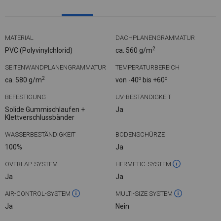
MATERIAL
DACHPLANENGRAMMATUR
2
PVC (Polyvinylchlorid)
ca. 560 g/m
SEITENWANDPLANENGRAMMATUR
TEMPERATURBEREICH
2
o
o
ca. 580 g/m
von -40
bis +60
BEFESTIGUNG
UV-BESTÄNDIGKEIT
Solide Gummischlaufen +
Ja
Klettverschlussbänder
WASSERBESTÄNDIGKEIT
BODENSCHÜRZE
100%
Ja
OVERLAP-SYSTEM
HERMETIC-SYSTEM
Ja
Ja
AIR-CONTROL-SYSTEM
MULTI-SIZE SYSTEM
Ja
Nein