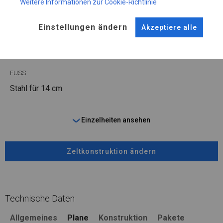
Weitere Informationen zur Cookie-Richtlinie
WINTER
Einstellungen ändern
Akzeptiere alle
ROHRE
ANSCHLÜSSE
Stahl ca.
fi 50 mm
Stahl ca.
fi 54 mm
FUSS
Stahl
für 14 cm
Einzelheiten ansehen
Zeltkonstruktion ändern
Technische Daten
Allgemeines
Plane
Konstruktion
Pakete