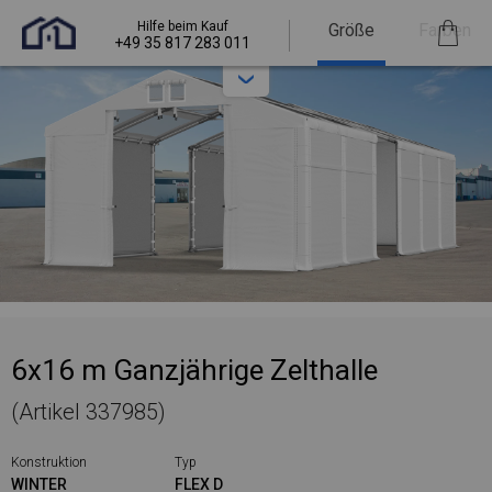
Hilfe beim Kauf
Größe
Farben
+49 35 817 283 011
6x16 m Ganzjährige Zelthalle
(Artikel 337985)
Konstruktion
Typ
WINTER
FLEX D