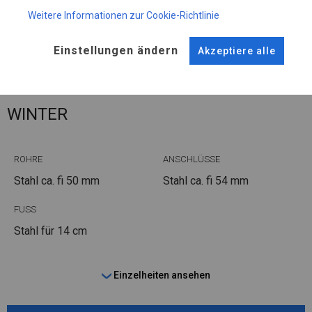
Plane ändern
Weitere Informationen zur Cookie-Richtlinie
Einstellungen ändern
Akzeptiere alle
KONSTRUKTION
WINTER
ROHRE
ANSCHLÜSSE
Stahl ca.
fi 50 mm
Stahl ca.
fi 54 mm
FUSS
Stahl
für 14 cm
Einzelheiten ansehen