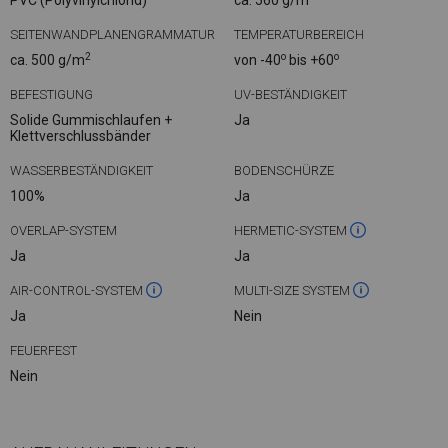
PVC (Polyvinylchlorid)
ca. 560 g/m
SEITENWANDPLANENGRAMMATUR
TEMPERATURBEREICH
2
o
o
ca. 500 g/m
von -40
bis +60
BEFESTIGUNG
UV-BESTÄNDIGKEIT
Solide Gummischlaufen +
Ja
Klettverschlussbänder
WASSERBESTÄNDIGKEIT
BODENSCHÜRZE
100%
Ja
OVERLAP-SYSTEM
HERMETIC-SYSTEM
Ja
Ja
AIR-CONTROL-SYSTEM
MULTI-SIZE SYSTEM
Ja
Nein
FEUERFEST
Nein