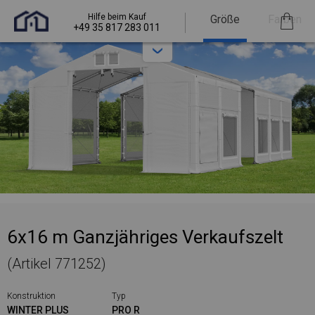
Hilfe beim Kauf
Größe
Farben
+49 35 817 283 011
6x16 m Ganzjähriges Verkaufszelt
(Artikel 771252)
Konstruktion
Typ
WINTER PLUS
PRO R