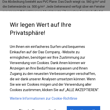
Die Abdeckung besteht aus PVC Plane. Das Dach wiegt ca. 560 g/m² und
die Seitenwände ca. 500 g/m². Jede Seitenwand verfügt über ein Fenster
aus einem luftdurchlässigen Moskitonetz. Über jedem Fenster befindet
sich ein Rollo, das hochgerollt und fest verschlossen werden kann und
das Innere des Zeltes vor Regen, Schnee oder Staub schützt.
Wir legen Wert auf Ihre
Privatsphäre!
Einzelheiten ansehen
Um Ihnen ein einfacheres Surfen und bequemes
Einkaufen auf der Das Company, -Website zu
Plane ändern
ermöglichen, benötigen wir Ihre Zustimmung zur
Verwendung von Cookies. Dank ihnen können wir
Anzeigen an Ihre Bedürfnisse anpassen und Ihnen
Zugang zu den neuesten Verbesserungen verschaffen,
KONSTRUKTION
die wir dank unserer Analysen umsetzen können. Wenn
Sie wie wir Cookies mögen und der Verwendung aller
WINTER PLUS
Cookies zustimmen, klicken Sie auf „ALLE AKZEPTIEREN“.
Weitere Informationen zur Cookie-Richtlinie
ROHRE
ANSCHLÜSSE