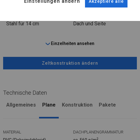
Einstellungen ändern
Stahl ca.
fi 50 mm
Stahl ca.
fi 54 mm
Akzeptiere alle
FUSS
STRINGS
Stahl
für 14 cm
Dach und Seite
Einzelheiten ansehen
Zeltkonstruktion ändern
Technische Daten
Allgemeines
Plane
Konstruktion
Pakete
MATERIAL
DACHPLANENGRAMMATUR
2