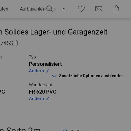
aten
Aufbauanleitungen
 Solides Lager- und Garagenzelt
 974631)
n
Typ
Personalisiert
Ändern
Zusätzliche Optionen ausblenden
Wändeplane
VC
FR 620 PVC
Ändern
 Seite 2m