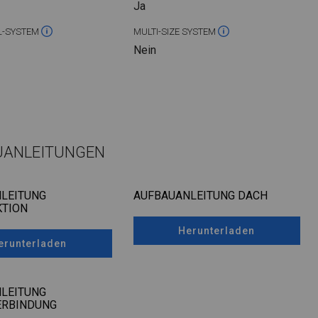
Ja
L-SYSTEM
MULTI-SIZE SYSTEM
Nein
UANLEITUNGEN
LEITUNG
AUFBAUANLEITUNG DACH
TION
Herunterladen
erunterladen
LEITUNG
ERBINDUNG