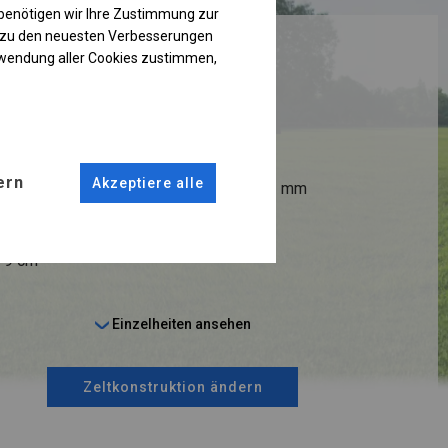
benötigen wir Ihre Zustimmung zur
g zu den neuesten Verbesserungen
RUKTION
rwendung aller Cookies zustimmen,
ER
ANSCHLÜSSE
ern
Akzeptiere alle
fi 38 mm
Stahl ca.
fi 42 mm
6-9 cm
Einzelheiten ansehen
Zeltkonstruktion ändern