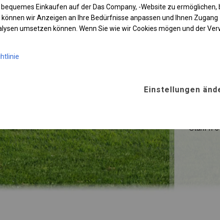
 bequemes Einkaufen auf der Das Company, -Website zu ermöglichen, 
 können wir Anzeigen an Ihre Bedürfnisse anpassen und Ihnen Zugan
KONST
nalysen umsetzen können. Wenn Sie wie wir Cookies mögen und der Ve
SUMM
htlinie
ROHRE
Einstellungen änd
Stahl ca.
FUSS
Stahl
fi 