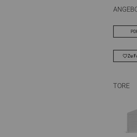
ANGEB
PD
Zu F
TORE