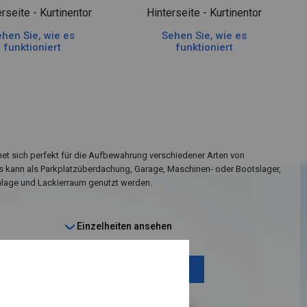
rseite - Kurtinentor
Hinterseite - Kurtinentor
hen Sie, wie es
Sehen Sie, wie es
funktioniert
funktioniert
net sich perfekt für die Aufbewahrung verschiedener Arten von
Es kann als Parkplatzüberdachung, Garage, Maschinen- oder Bootslager,
age und Lackierraum genutzt werden.
Einzelheiten ansehen
Plane ändern