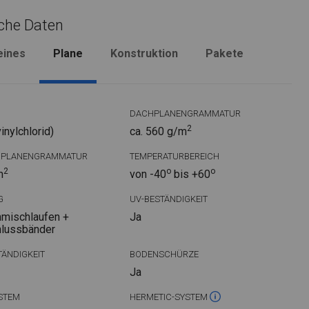
che Daten
eines
Plane
Konstruktion
Pakete
DACHPLANENGRAMMATUR
2
nylchlorid)
ca. 560 g/m
DPLANENGRAMMATUR
TEMPERATURBEREICH
2
o
o
m
von -40
bis +60
G
UV-BESTÄNDIGKEIT
mischlaufen +
Ja
hlussbänder
ÄNDIGKEIT
BODENSCHÜRZE
Ja
STEM
HERMETIC-SYSTEM