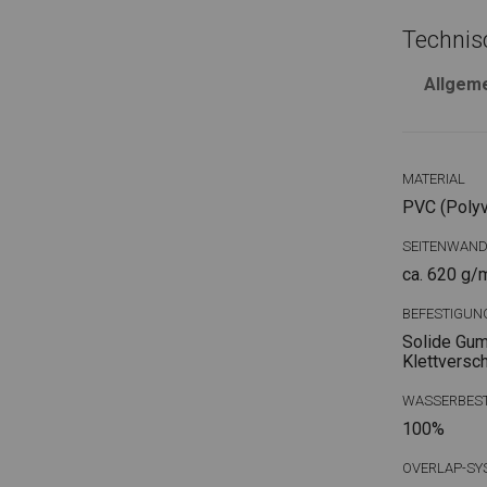
Technis
Allgem
MATERIAL
PVC (Polyvi
SEITENWAN
ca. 620 g/
BEFESTIGUN
Solide Gum
Klettversc
WASSERBEST
100%
OVERLAP-SY