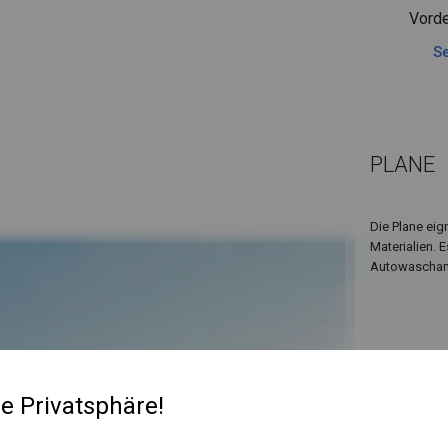
Vorde
Se
PLANE
Die Plane eig
Materialien. 
Autowaschanl
re Privatsphäre!