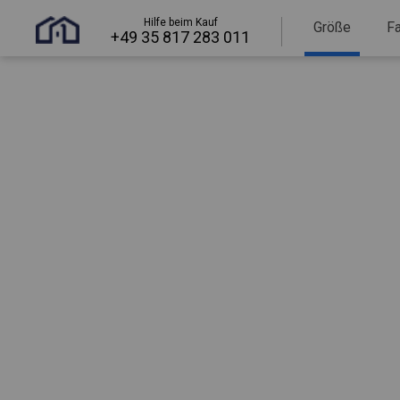
Hilfe beim Kauf
Größe
F
+49 35 817 283 011