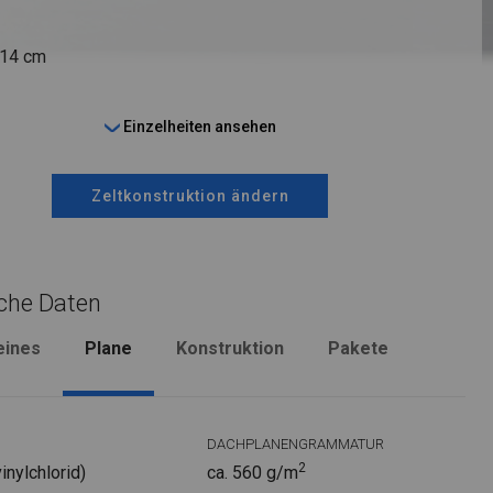
 14 cm
Einzelheiten ansehen
Zeltkonstruktion ändern
che Daten
eines
Plane
Konstruktion
Pakete
DACHPLANENGRAMMATUR
2
nylchlorid)
ca. 560 g/m