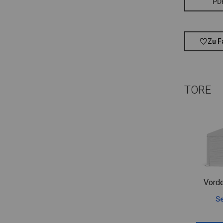
PD
Zu F
TORE
Vorde
Se