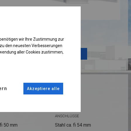
Einzelheiten ansehen
benötigen wir Ihre Zustimmung zur
g zu den neuesten Verbesserungen
rwendung aller Cookies zustimmen,
Plane ändern
RUKTION
ern
Akzeptiere alle
R
ANSCHLÜSSE
fi 50 mm
Stahl ca.
fi 54 mm