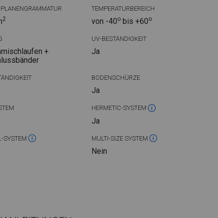
DPLANENGRAMMATUR
TEMPERATURBEREICH
2
o
o
m
von -40
bis +60
G
UV-BESTÄNDIGKEIT
mischlaufen +
Ja
hlussbänder
ÄNDIGKEIT
BODENSCHÜRZE
Ja
STEM
HERMETIC-SYSTEM
Ja
L-SYSTEM
MULTI-SIZE SYSTEM
Nein