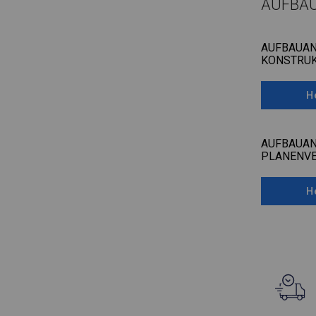
AUFBA
AUFBAUAN
KONSTRUK
H
AUFBAUAN
PLANENV
H