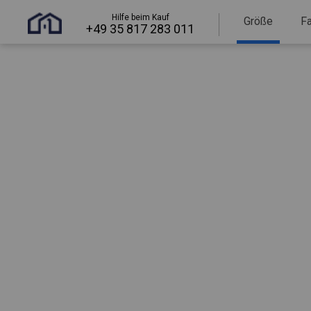
Hilfe beim Kauf
Größe
F
+49 35 817 283 011