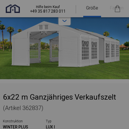
Hilfe beim Kauf
Größe
Farben
+49 35 817 283 011
6x22 m Ganzjähriges Verkaufszelt
(Artikel 362837)
Konstruktion
Typ
WINTER PLUS
LUX I