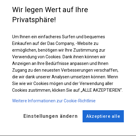
Wenn Sie einen zusätzlichen Restaurantraum haben möchten, der eine
Wir legen Wert auf Ihre
zusätzliche Heizung benötigt, ist die Wahl dieser Plane die beste. Im
Inneren können Sie Wärmestrahler oder andere Heizungen platzieren, die
Privatsphäre!
ihre Funktionen erfüllen.
Um Ihnen ein einfacheres Surfen und bequemes
Einzelheiten ansehen
Einkaufen auf der Das Company, -Website zu
ermöglichen, benötigen wir Ihre Zustimmung zur
Verwendung von Cookies. Dank ihnen können wir
Plane ändern
Anzeigen an Ihre Bedürfnisse anpassen und Ihnen
Zugang zu den neuesten Verbesserungen verschaffen,
die wir dank unserer Analysen umsetzen können. Wenn
Sie wie wir Cookies mögen und der Verwendung aller
KONSTRUKTION
Cookies zustimmen, klicken Sie auf „ALLE AKZEPTIEREN“.
WINTER PLUS
Weitere Informationen zur Cookie-Richtlinie
Einstellungen ändern
Akzeptiere alle
ROHRE
ANSCHLÜSSE
Stahl ca.
fi 50 mm
Stahl ca.
fi 54 mm