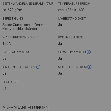
SEITENWANDPLANENGRAMMATUR
TEMPERATURBEREICH
2
o
o
ca. 620 g/m
von -40
bis +60
BEFESTIGUNG
UV-BESTÄNDIGKEIT
Solide Gummischlaufen +
Ja
Klettverschlussbänder
WASSERBESTÄNDIGKEIT
BODENSCHÜRZE
100%
Ja
OVERLAP-SYSTEM
HERMETIC-SYSTEM
Ja
Ja
AIR-CONTROL-SYSTEM
MULTI-SIZE SYSTEM
Ja
Ja
FEUERFEST
Ja
AUFBAUANLEITUNGEN