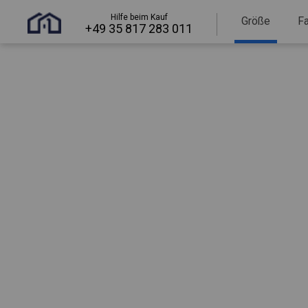
Hilfe beim Kauf
Größe
F
+49 35 817 283 011