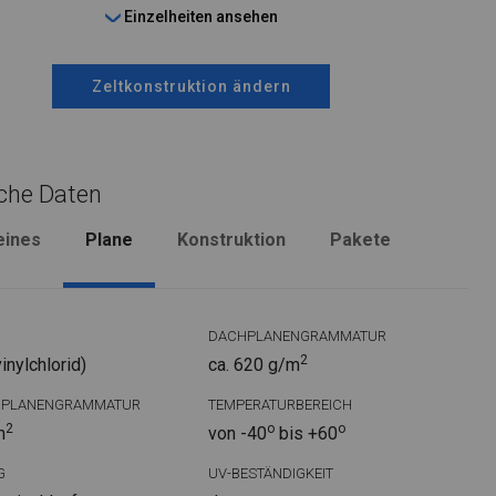
Einzelheiten ansehen
Zeltkonstruktion ändern
che Daten
eines
Plane
Konstruktion
Pakete
DACHPLANENGRAMMATUR
2
nylchlorid)
ca. 620 g/m
DPLANENGRAMMATUR
TEMPERATURBEREICH
2
o
o
m
von -40
bis +60
G
UV-BESTÄNDIGKEIT