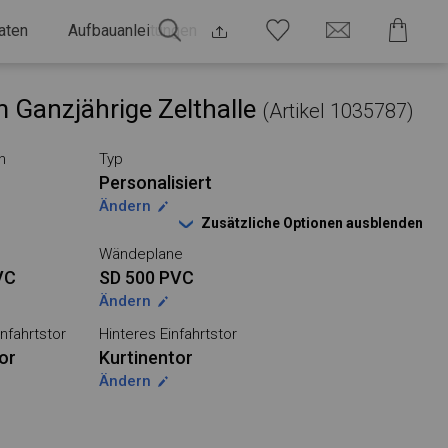
aten
Aufbauanleitungen
 Ganzjährige Zelthalle
(Artikel 1035787)
n
Typ
Personalisiert
Ändern
Zusätzliche Optionen ausblenden
Wändeplane
VC
SD 500 PVC
Ändern
nfahrtstor
Hinteres Einfahrtstor
or
Kurtinentor
Ändern