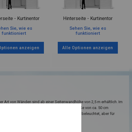
rseite - Kurtinentor
Hinterseite - Kurtinentor
hen Sie, wie es
Sehen Sie, wie es
funktioniert
funktioniert
 Optionen anzeigen
Alle Optionen anzeigen
ser Art von Wänden sind ab einer Seitenwandhöhe von 2,5 m erhältlich. Im
er Seitenwände sind runde Fenster mit einer Größe von ca. 50 cm
ank dieser Platzierung ist das Innere des Zeltes beleuchtet, aber für
e unsichtbar.