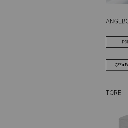
ANGEB
PD
Zu F
TORE