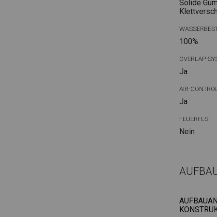
Solide Gum
Klettversc
WASSERBEST
100%
OVERLAP-SY
Ja
AIR-CONTRO
Ja
FEUERFEST
Nein
AUFBA
AUFBAUAN
KONSTRUK