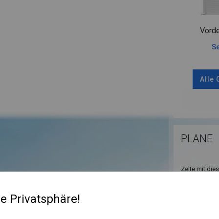
Vorde
Se
Alle
PLANE
Zelte mit die
oberen Teil d
angebracht. D
re Privatsphäre!
Außenstehend