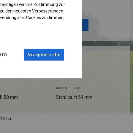
benötigen wir Ihre Zustimmung zur
Einzelheiten ansehen
g zu den neuesten Verbesserungen
rwendung aller Cookies zustimmen,
Plane ändern
RUKTION
ern
Akzeptiere alle
R
ANSCHLÜSSE
fi 50 mm
Stahl ca.
fi 54 mm
 14 cm