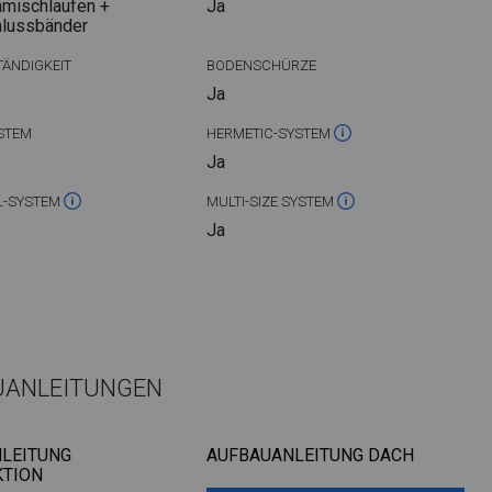
mischlaufen +
Ja
hlussbänder
ÄNDIGKEIT
BODENSCHÜRZE
Ja
STEM
HERMETIC-SYSTEM
Ja
L-SYSTEM
MULTI-SIZE SYSTEM
Ja
UANLEITUNGEN
LEITUNG
AUFBAUANLEITUNG DACH
TION