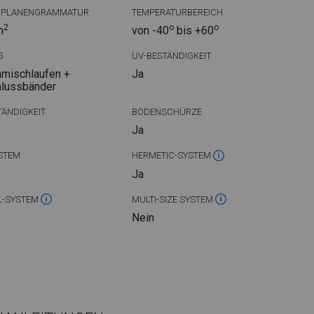
DPLANENGRAMMATUR
TEMPERATURBEREICH
2
o
o
m
von -40
bis +60
G
UV-BESTÄNDIGKEIT
mischlaufen +
Ja
hlussbänder
ÄNDIGKEIT
BODENSCHÜRZE
Ja
STEM
HERMETIC-SYSTEM
Ja
L-SYSTEM
MULTI-SIZE SYSTEM
Nein