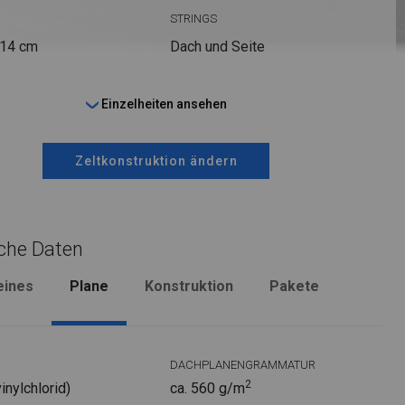
STRINGS
 14 cm
Dach und Seite
Einzelheiten ansehen
Zeltkonstruktion ändern
che Daten
eines
Plane
Konstruktion
Pakete
DACHPLANENGRAMMATUR
2
nylchlorid)
ca. 560 g/m