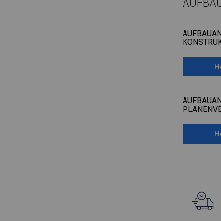
AUFBA
AUFBAUAN
KONSTRUK
H
AUFBAUAN
PLANENV
H