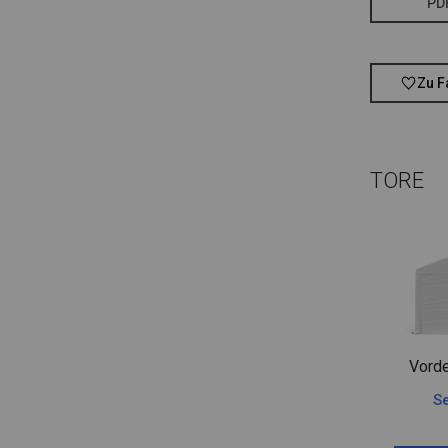
PD
Zu F
TORE
Vorde
Se