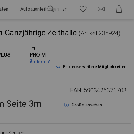
aten
Aufbauanleitungen
 Ganzjährige Zelthalle
(Artikel 235924)
n
Typ
PLUS
PRO M
Ändern
Entdecke weitere Möglichkeiten
EAN: 5903425321703
 Seite 3m
Größe ansehen
 zum Senden