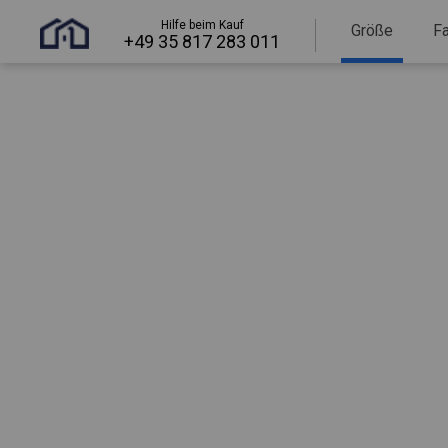
Hilfe beim Kauf
Größe
F
+49 35 817 283 011