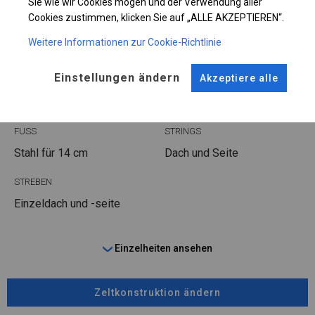
KONSTRUKTION
Sie wie wir Cookies mögen und der Verwendung aller
Cookies zustimmen, klicken Sie auf „ALLE AKZEPTIEREN“.
POLAR
Weitere Informationen zur Cookie-Richtlinie
Einstellungen ändern
Akzeptiere alle
ROHRE
ANSCHLÜSSE
Stahl ca.
fi 50 mm
Stahl ca.
fi 54 mm
FUSS
STRINGS
Stahl
für 14 cm
Dach und Seite
STREBEN
Einzeldach und -seite
Einzelheiten ansehen
Zeltkonstruktion ändern