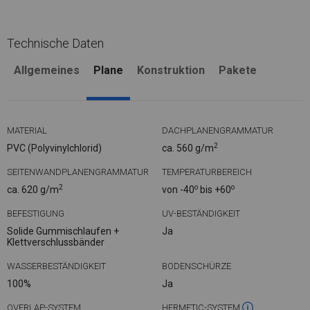
Technische Daten
Allgemeines
Plane
Konstruktion
Pakete
MATERIAL
DACHPLANENGRAMMATUR
2
PVC (Polyvinylchlorid)
ca. 560 g/m
SEITENWANDPLANENGRAMMATUR
TEMPERATURBEREICH
2
o
o
ca. 620 g/m
von -40
bis +60
BEFESTIGUNG
UV-BESTÄNDIGKEIT
Solide Gummischlaufen +
Ja
Klettverschlussbänder
WASSERBESTÄNDIGKEIT
BODENSCHÜRZE
100%
Ja
OVERLAP-SYSTEM
HERMETIC-SYSTEM