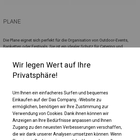
PLANE
Die Plane eignet sich perfekt für die Organisation von Outdoor-Events,
Banketten oder Festivals. Sie ist ein idealer Schutz für Catering und
geladene Gäste bei Hochzeiten, Kommunionen, Picknicks und anderen
besonderen Anlässen. Es kann auch als Pavillon, Garten- oder
Wir legen Wert auf Ihre
Terrassenzelt verwendet werden. Das Zelt kann auch als Gewerbefläche
und zusätzlicher Platz in Ihren Räumlichkeiten genutzt werden.
Privatsphäre!
Einzelheiten ansehen
Um Ihnen ein einfacheres Surfen und bequemes
Einkaufen auf der Das Company, -Website zu
ermöglichen, benötigen wir Ihre Zustimmung zur
Plane ändern
Verwendung von Cookies. Dank ihnen können wir
Anzeigen an Ihre Bedürfnisse anpassen und Ihnen
Zugang zu den neuesten Verbesserungen verschaffen,
die wir dank unserer Analysen umsetzen können. Wenn